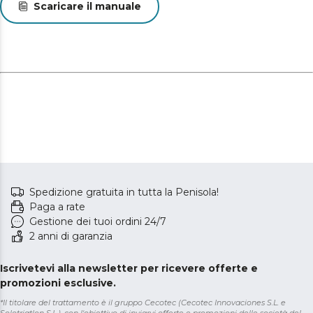
Scaricare il manuale
Spedizione gratuita in tutta la Penisola!
Paga a rate
Gestione dei tuoi ordini 24/7
2 anni di garanzia
Iscrivetevi alla newsletter per ricevere offerte e
promozioni esclusive.
*Il titolare del trattamento è il gruppo Cecotec (Cecotec Innovaciones S.L. e
Solotriatlon S.L.), con l'obiettivo di inviarvi offerte e promozioni delle società del