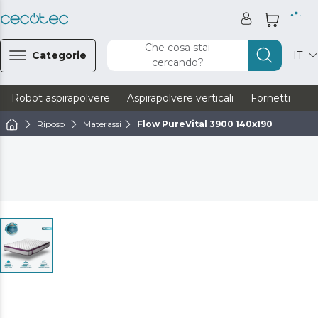
Che cosa stai
Categorie
IT
cercando?
Robot aspirapolvere
Aspirapolvere verticali
Fornetti
Ve
Riposo
Materassi
Flow PureVital 3900 140x190