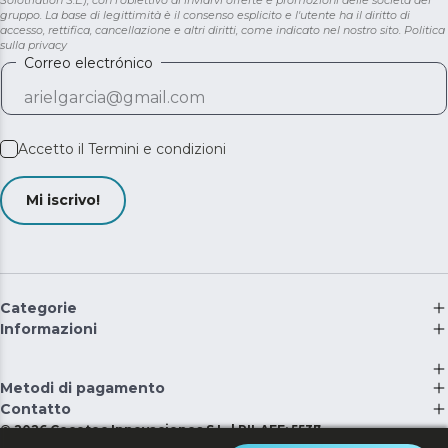
gruppo. La base di legittimità è il consenso esplicito e l'utente ha il diritto di
accesso, rettifica, cancellazione e altri diritti, come indicato nel nostro sito.
Politica
sulla privacy
Correo electrónico
Accetto il
Termini e condizioni
Mi iscrivo!
Categorie
Informazioni
Metodi di pagamento
Contatto
©
2026
Cecotec Innovaciones S.L. | RII-AEE: 5537