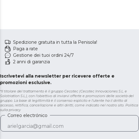
Spedizione gratuita in tutta la Penisola!
Paga a rate
Gestione dei tuoi ordini 24/7
2 anni di garanzia
Iscrivetevi alla newsletter per ricevere offerte e
promozioni esclusive.
*Il titolare del trattamento è il gruppo Cecotec (Cecotec Innovaciones S.L. e
Solotriatlon S.L.), con l'obiettivo di inviarvi offerte e promozioni delle società del
gruppo. La base di legittimità è il consenso esplicito e l'utente ha il diritto di
accesso, rettifica, cancellazione e altri diritti, come indicato nel nostro sito.
Politica
sulla privacy
Correo electrónico