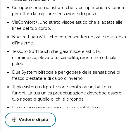
Composizione multistrato che si completano a vicenda
per offrirti la migliore sensazione di riposo.
VisComfort+, uno strato viscoelastico che si adatta alle
linee del tuo corpo.
Nucleo FoamVital che conferisce fermezza e resistenza
all'insieme.
Tessuto SoftTouch che garantisce elasticità,
morbidezza, elevata traspirabilità, resistenza e facile
pulizia.
DualSystem bifacciale per godere della sensazione di
fresco d'estate e di caldo d'inverno.
Triplo sistema di protezione contro acari, batteri e
funghi. La tua unica preoccupazione dovrebbe essere il
tuo riposo e quello di chi ti circonda.
Il materasso viene consegnato arrotolato e
confezionato sottovuoto per facilitarne il trasporto.
Vedere di più