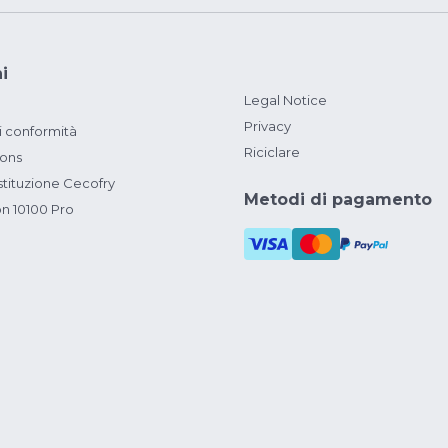
i
Legal Notice
Privacy
i conformità
Riciclare
ions
ituzione Cecofry
Metodi di pagamento
on 10100 Pro