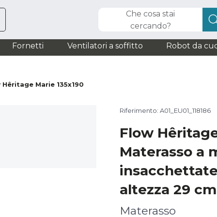
Che cosa stai
cercando?
Fornetti
Ventilatori a soffitto
Robot da cuc
 Hêritage Marie 135x190
Riferimento: A01_EU01_118186
Flow Hêritage
Materasso a 
insacchettate
altezza 29 cm
Materasso