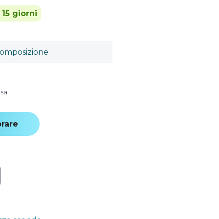
 15 giorni
omposizione
usa
rare