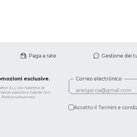
Paga a rate
Gestione dei tu
romozioni esclusive.
Correo electrónico
lon S.L.), con l'obiettivo di
senso esplicito e l'utente ha il
.
Politica sulla privacy
Accetto il
Termini e condiz