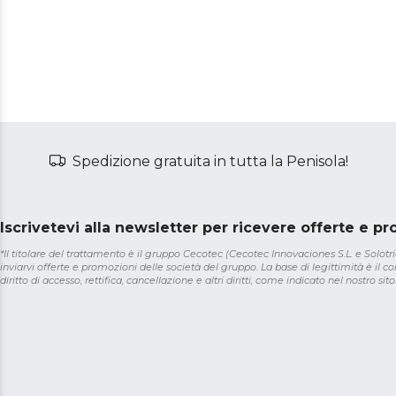
Spedizione gratuita in tutta la Penisola!
Iscrivetevi alla newsletter per ricevere offerte e p
*Il titolare del trattamento è il gruppo Cecotec (Cecotec Innovaciones S.L. e Solotriat
inviarvi offerte e promozioni delle società del gruppo. La base di legittimità è il con
diritto di accesso, rettifica, cancellazione e altri diritti, come indicato nel nostro sito