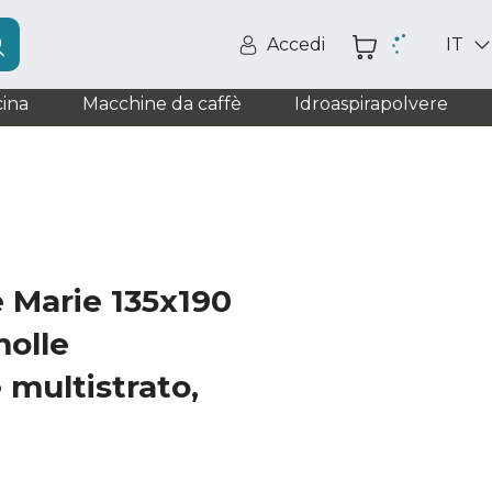
Accedi
IT
ina
Macchine da caffè
Idroaspirapolvere
 Marie 135x190
molle
 multistrato,