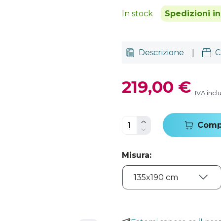
In stock
Spedizioni in
Descrizione
|
C
219,00 €
IVA incl
Comp
Misura
: