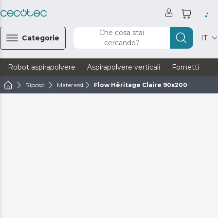
Che cosa stai
Categorie
IT
cercando?
Robot aspirapolvere
Aspirapolvere verticali
Fornetti
Ve
Riposo
Materassi
Flow Hêritage Claire 90x200