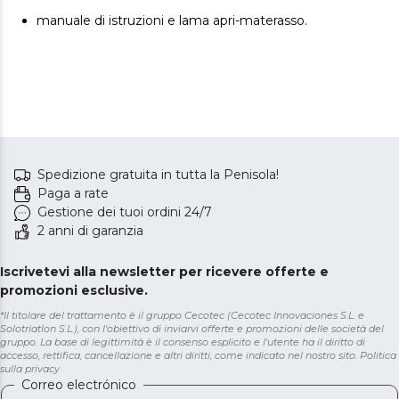
manuale di istruzioni e lama apri-materasso.
Spedizione gratuita in tutta la Penisola!
Paga a rate
Gestione dei tuoi ordini 24/7
2 anni di garanzia
Iscrivetevi alla newsletter per ricevere offerte e
promozioni esclusive.
*Il titolare del trattamento è il gruppo Cecotec (Cecotec Innovaciones S.L. e
Solotriatlon S.L.), con l'obiettivo di inviarvi offerte e promozioni delle società del
gruppo. La base di legittimità è il consenso esplicito e l'utente ha il diritto di
accesso, rettifica, cancellazione e altri diritti, come indicato nel nostro sito.
Politica
sulla privacy
Correo electrónico