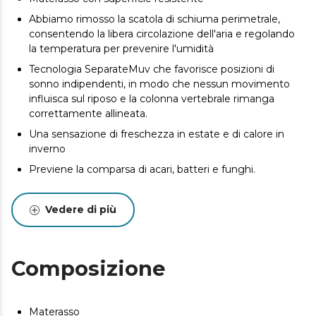
Abbiamo rimosso la scatola di schiuma perimetrale,
consentendo la libera circolazione dell'aria e regolando
la temperatura per prevenire l'umidità
Tecnologia SeparateMuv che favorisce posizioni di
sonno indipendenti, in modo che nessun movimento
influisca sul riposo e la colonna vertebrale rimanga
correttamente allineata.
Una sensazione di freschezza in estate e di calore in
inverno
Previene la comparsa di acari, batteri e funghi.
Progettato e prodotto a Valencia
Vedere di più
Potrebbero esserci lievi differenze tra il prodotto
mostrato e quello consegnato in termini di colore,
tessuto o finitura. Queste variazioni sono normali e non
compromettono la qualità o l'utilità dell'articolo.
Composizione
Materasso