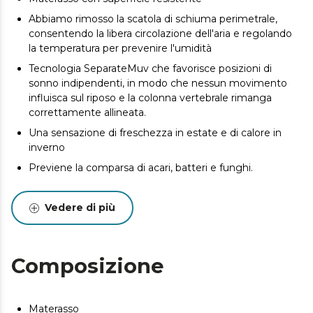
Abbiamo rimosso la scatola di schiuma perimetrale,
consentendo la libera circolazione dell'aria e regolando
la temperatura per prevenire l'umidità
Tecnologia SeparateMuv che favorisce posizioni di
sonno indipendenti, in modo che nessun movimento
influisca sul riposo e la colonna vertebrale rimanga
correttamente allineata.
Una sensazione di freschezza in estate e di calore in
inverno
Previene la comparsa di acari, batteri e funghi.
Progettato e prodotto a Valencia
Vedere di più
Potrebbero esserci lievi differenze tra il prodotto
mostrato e quello consegnato in termini di colore,
tessuto o finitura. Queste variazioni sono normali e non
compromettono la qualità o l'utilità dell'articolo.
Composizione
Materasso