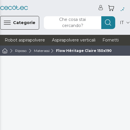
Che cosa stai
Categorie
IT
cercando?
Robot aspirapolvere
Aspirapolvere verticali
Fornetti
Ve
Riposo
Materassi
Flow Hêritage Claire 150x190