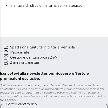
manuale di istruzioni e lama apri-materasso.
Spedizione gratuita in tutta la Penisola!
Paga a rate
Gestione dei tuoi ordini 24/7
2 anni di garanzia
Iscrivetevi alla newsletter per ricevere offerte e
promozioni esclusive.
*Il titolare del trattamento è il gruppo Cecotec (Cecotec Innovaciones S.L. e
Solotriatlon S.L.), con l'obiettivo di inviarvi offerte e promozioni delle società del
gruppo. La base di legittimità è il consenso esplicito e l'utente ha il diritto di
accesso, rettifica, cancellazione e altri diritti, come indicato nel nostro sito.
Politica
sulla privacy
Correo electrónico