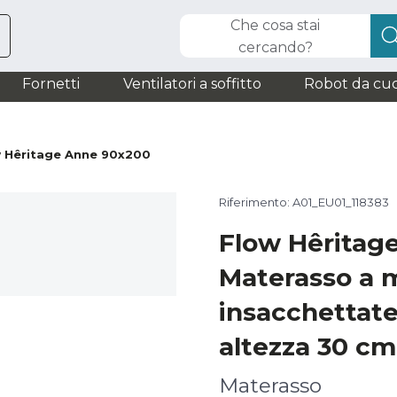
Che cosa stai
cercando?
Fornetti
Ventilatori a soffitto
Robot da cuc
 Hêritage Anne 90x200
Riferimento: A01_EU01_118383
Flow Hêritag
Materasso a 
insacchettate
altezza 30 cm
Materasso