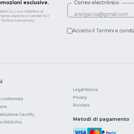
romozioni esclusive.
Correo electrónico
lon S.L.), con l'obiettivo di
senso esplicito e l'utente ha il
.
Politica sulla privacy
Accetto il
Termini e condiz
i
Legal Notice
Privacy
i conformità
Riciclare
ions
ituzione Cecofry
Metodi di pagamento
on 10100 Pro