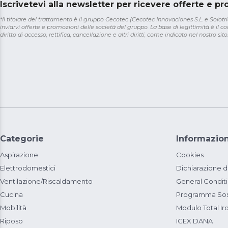
Iscrivetevi alla newsletter per ricevere offerte e p
*Il titolare del trattamento è il gruppo Cecotec (Cecotec Innovaciones S.L. e Solotriat
inviarvi offerte e promozioni delle società del gruppo. La base di legittimità è il con
diritto di accesso, rettifica, cancellazione e altri diritti, come indicato nel nostro sito
Categorie
Informazion
Aspirazione
Cookies
Elettrodomestici
Dichiarazione d
Ventilazione/Riscaldamento
General Condit
Cucina
Programma Sost
Mobilità
Modulo Total Ir
Riposo
ICEX DANA