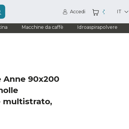
Accedi
IT
ina
Macchine da caffè
Idroaspirapolvere
e Anne 90x200
molle
 multistrato,