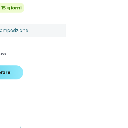
 15 giorni
omposizione
lusa
rare