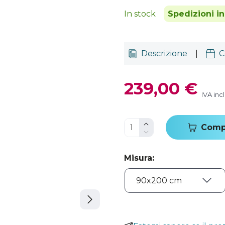
In stock
Spedizioni in
Descrizione
|
C
239,00 €
IVA inc
Comp
Misura
: