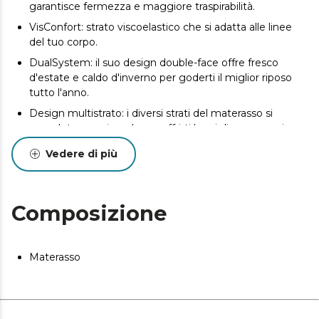
garantisce fermezza e maggiore traspirabilità.
VisConfort: strato viscoelastico che si adatta alle linee
del tuo corpo.
DualSystem: il suo design double-face offre fresco
d'estate e caldo d'inverno per goderti il ​​miglior riposo
tutto l'anno.
Design multistrato: i diversi strati del materasso si
completano a vicenda per offrirti la migliore sensazione
di riposo.
Vedere di più
SeparateMuv: tecnologia che favorisce l'indipendenza
dal letto, in modo che nessun movimento influisca sul
tuo riposo mentre la colonna vertebrale rimane
Composizione
correttamente allineata.
Triplo sistema di protezione: la composizione del
materasso previene la comparsa di acari, batteri e
Materasso
funghi.
Materasso piegato e confezionato sottovuoto: Il
materasso viene spedito piegato, arrotolato e
confezionato sottovuoto affinché arrivi a casa vostra