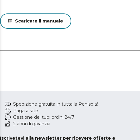
nelle migliori condizioni.
Design personalizzato: il materasso è disponibile in tutte
le misure per adattarsi alle vostre esigenze.
Scaricare il manuale
Spedizione gratuita in tutta la Penisola!
Paga a rate
Gestione dei tuoi ordini 24/7
2 anni di garanzia
Iscrivetevi alla newsletter per ricevere offerte e