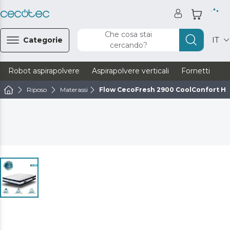
Che cosa stai
Categorie
IT
cercando?
Robot aspirapolvere
Aspirapolvere verticali
Fornetti
Ve
Riposo
Materassi
Flow CecoFresh 2900 CoolConfort Hy