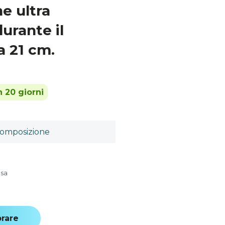
e ultra
urante il
a 21 cm.
 20 giorni
omposizione
usa
rare