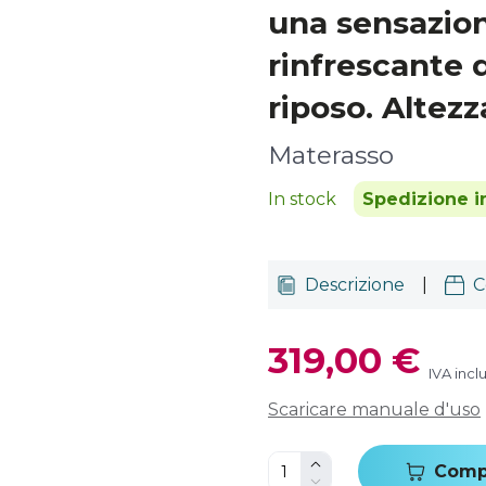
una sensazion
rinfrescante d
riposo. Altezz
Materasso
In stock
Spedizione in
Descrizione
|
C
319,00 €
IVA incl
Scaricare manuale d'uso
Comp