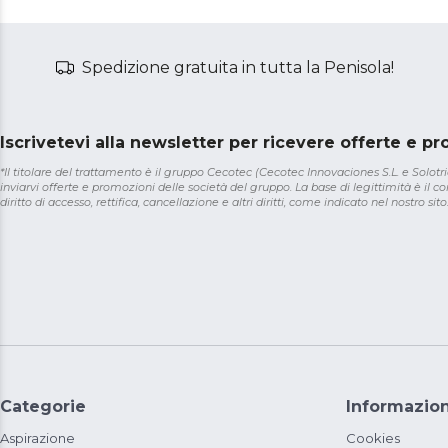
Spedizione gratuita in tutta la Penisola!
Iscrivetevi alla newsletter per ricevere offerte e p
*Il titolare del trattamento è il gruppo Cecotec (Cecotec Innovaciones S.L. e Solotriat
inviarvi offerte e promozioni delle società del gruppo. La base di legittimità è il con
diritto di accesso, rettifica, cancellazione e altri diritti, come indicato nel nostro sito
Categorie
Informazion
Aspirazione
Cookies