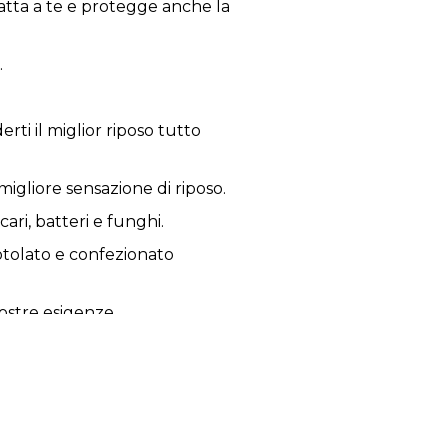
atta a te e protegge anche la
.
i il ​​miglior riposo tutto
 migliore sensazione di riposo.
ari, batteri e funghi.
otolato e confezionato
vostre esigenze.