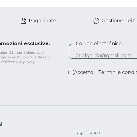
Paga a rate
Gestione dei tu
romozioni esclusive.
Correo electrónico
lon S.L.), con l'obiettivo di
senso esplicito e l'utente ha il
.
Politica sulla privacy
Accetto il
Termini e condiz
i
Legal Notice