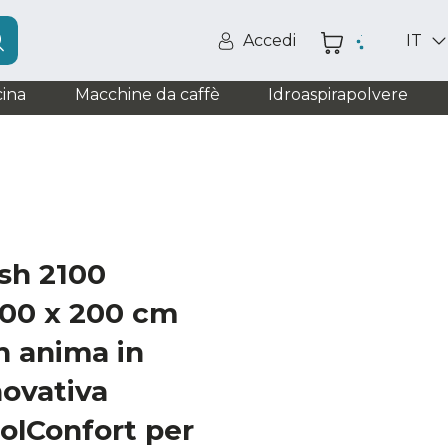
Accedi
IT
ina
Macchine da caffè
Idroaspirapolvere
sh 2100
200 x 200 cm
n anima in
ovativa
olConfort per