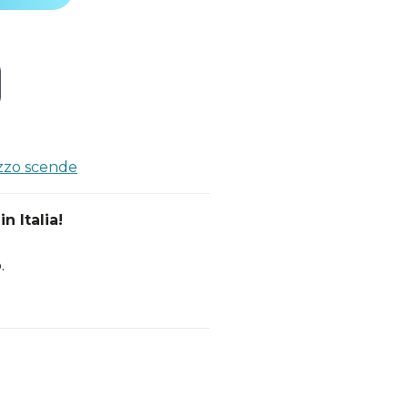
ezzo scende
n Italia!
.