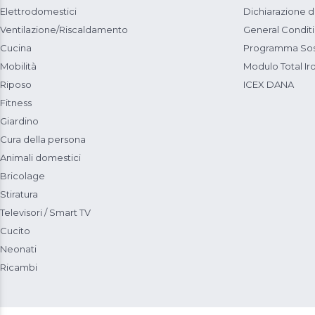
Elettrodomestici
Dichiarazione d
Ventilazione/Riscaldamento
General Condit
Cucina
Programma Sost
Mobilità
Modulo Total Ir
Riposo
ICEX DANA
Fitness
Giardino
Cura della persona
Animali domestici
Bricolage
Stiratura
Televisori / Smart TV
Cucito
Neonati
Ricambi