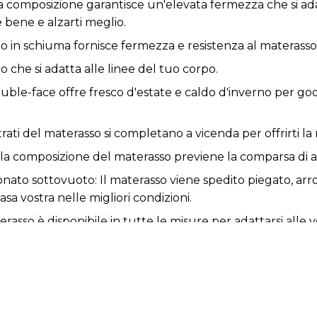
sua composizione garantisce un'elevata fermezza che si ad
 bene e alzarti meglio.
eo in schiuma fornisce fermezza e resistenza al materasso
co che si adatta alle linee del tuo corpo.
ble-face offre fresco d'estate e caldo d'inverno per godert
strati del materasso si completano a vicenda per offrirti la
 la composizione del materasso previene la comparsa di ac
nato sottovuoto: Il materasso viene spedito piegato, arr
asa vostra nelle migliori condizioni.
erasso è disponibile in tutte le misure per adattarsi alle 