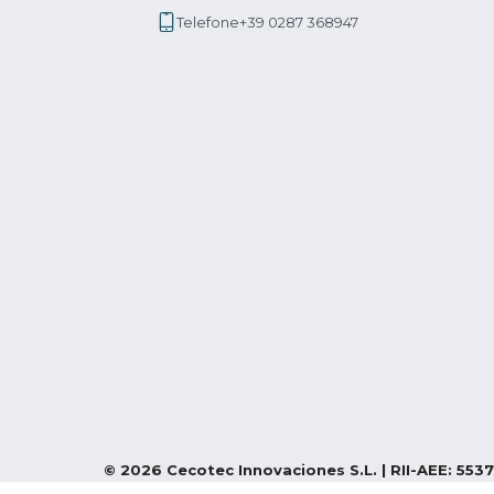
Telefone
+39 0287 368947
©
2026
Cecotec Innovaciones S.L. | RII-AEE: 5537