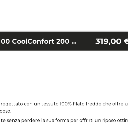
319,00 
Flow CecoFresh 2100 CoolConfort 200 x 200
progettato con un tessuto 100% filato freddo che offre 
poso.
 te senza perdere la sua forma per offrirti un riposo ott