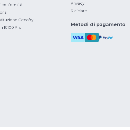
Privacy
i conformità
Riciclare
ions
ituzione Cecofry
Metodi di pagamento
on 10100 Pro