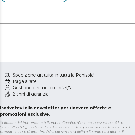
Spedizione gratuita in tutta la Penisola!
Paga a rate
Gestione dei tuoi ordini 24/7
2 anni di garanzia
Iscrivetevi alla newsletter per ricevere offerte e
promozioni esclusive.
*Il titolare del trattamento è il gruppo Cecotec (Cecotec Innovaciones S.L. e
Solotriatlon S.L.), con l'obiettivo di inviarvi offerte e promozioni delle società del
gruppo. La base di legittimità è il consenso esplicito e l'utente ha il diritto di