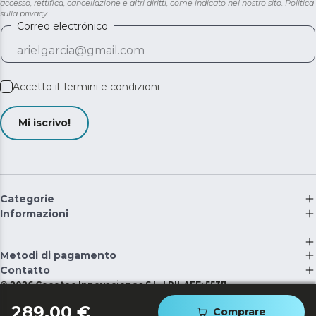
accesso, rettifica, cancellazione e altri diritti, come indicato nel nostro sito.
Politica
sulla privacy
Correo electrónico
Accetto il
Termini e condizioni
Mi iscrivo!
Categorie
Informazioni
Metodi di pagamento
Contatto
©
2026
Cecotec Innovaciones S.L. | RII-AEE: 5537
289,00 €
Comprare