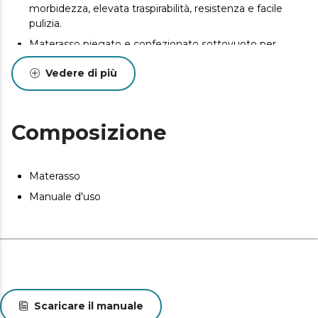
morbidezza, elevata traspirabilità, resistenza e facile
pulizia.
Materasso piegato e confezionato sottovuoto per
facilitare il trasporto a casa vostra nelle migliori
Vedere di più
condizioni.
La composizione del materasso previene la comparsa di
acari, batteri e funghi.
Composizione
Materasso
Manuale d'uso
Scaricare il manuale