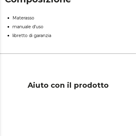
La composizione del materasso impedisce lo sviluppo di
acari della polvere, batteri e funghi.
Materasso
Materasso piegato e imballato sottovuoto per un facile
manuale d'uso
trasporto a casa tua nelle migliori condizioni.
libretto di garanzia
Aiuto con il prodotto