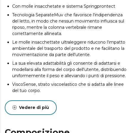
Con molle insacchetate e sistema Springprontect
Tecnologia SeparateMuv che favorisce l'indipendenza
del letto, in modo che nessun movimento influisca sul
riposo, mentre la colonna vertebrale rimane
correttamente allineata.
Le molle insacchettate ultraleggere riducono l'impatto
ambientale del trasporto del prodotto e ne facilitano la
movimentazione da parte dell'utente.
La sua elevata adattabilità gli consente di adattarsi e
modellarsi alla forma del corpo dell'utente, distribuendo
uniformemente il peso e alleviando i punti di pressione.
ViscoSense, strato viscoelastico che si adatta alle linee
del tuo corpo.
Tessuto SmoothFeel che garantisce elasticità,
morbidezza, elevata traspirabilità, resistenza e facilità di
Vedere di più
pulizia.
DualSystem double face. Goditi la sensazione di
freschezza in estate e di calore in inverno. Il tuo riposo
Composizione
ottimale non dipende dalla stagione.