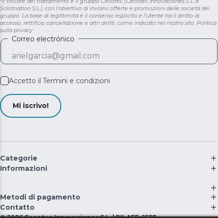
*Il titolare del trattamento è il gruppo Cecotec (Cecotec Innovaciones S.L. e
Solotriatlon S.L.), con l'obiettivo di inviarvi offerte e promozioni delle società del
gruppo. La base di legittimità è il consenso esplicito e l'utente ha il diritto di
accesso, rettifica, cancellazione e altri diritti, come indicato nel nostro sito.
Politica
sulla privacy
Correo electrónico
Accetto il
Termini e condizioni
Mi iscrivo!
Categorie
Informazioni
Metodi di pagamento
Contatto
©
2026
Cecotec Innovaciones S.L. | RII-AEE: 5537