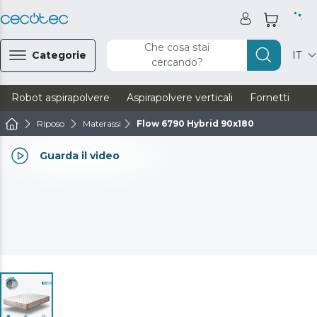
Che cosa stai
Categorie
IT
cercando?
Robot aspirapolvere
Aspirapolvere verticali
Fornetti
Ve
Riposo
Materassi
Flow 6790 Hybrid 90x180
Guarda il video