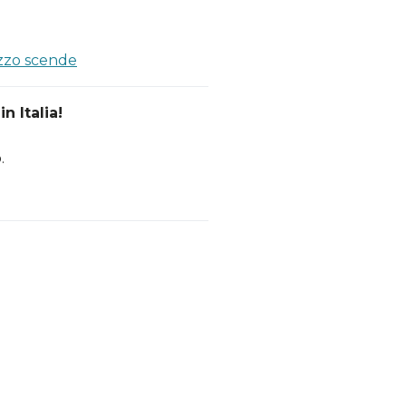
ezzo scende
n Italia!
.