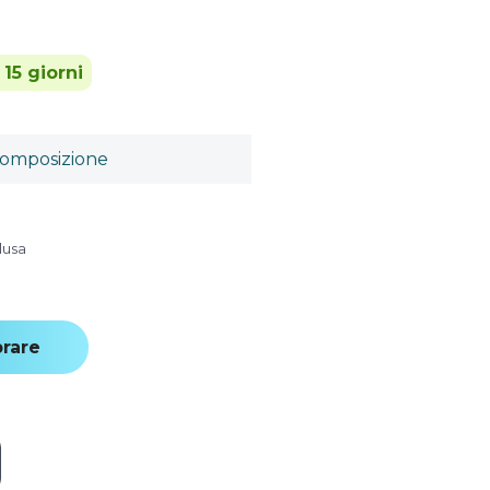
 15 giorni
omposizione
lusa
rare