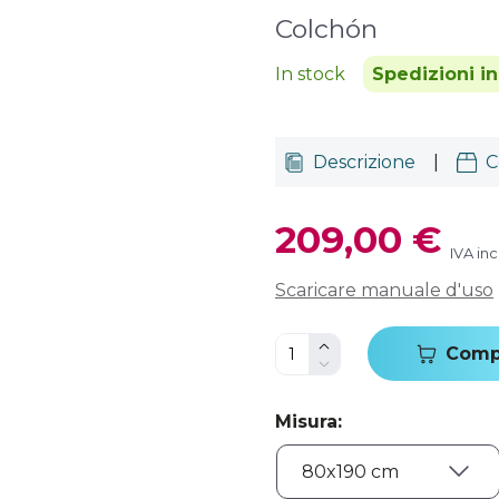
Colchón
In stock
Spedizioni in
Descrizione
|
C
209,00 €
IVA inc
Scaricare manuale d'uso
Comp
Misura
: