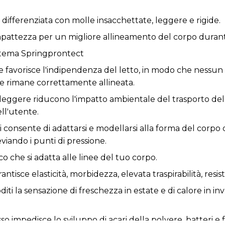
à differenziata con molle insacchettate, leggere e rigide.
pattezza per un migliore allineamento del corpo durante
stema Springprontect
favorisce l'indipendenza del letto, in modo che nessun m
e rimane correttamente allineata.
leggere riducono l'impatto ambientale del trasporto del 
ll'utente.
li consente di adattarsi e modellarsi alla forma del corpo
viando i punti di pressione.
co che si adatta alle linee del tuo corpo.
sce elasticità, morbidezza, elevata traspirabilità, resisten
i la sensazione di freschezza in estate e di calore in inv
 impedisce lo sviluppo di acari della polvere, batteri e 