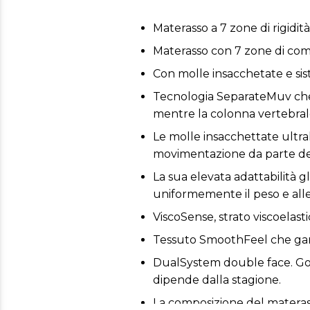
Materasso a 7 zone di rigidit
Materasso con 7 zone di com
Con molle insacchetate e si
Tecnologia SeparateMuv che 
mentre la colonna vertebral
Le molle insacchettate ultra
movimentazione da parte de
La sua elevata adattabilità g
uniformemente il peso e alle
ViscoSense, strato viscoelasti
Tessuto SmoothFeel che garanti
DualSystem double face. Godit
dipende dalla stagione.
La composizione del materasso