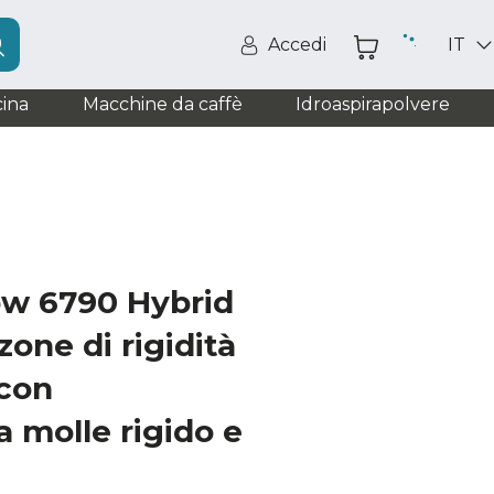
Accedi
IT
ina
Macchine da caffè
Idroaspirapolvere
ow 6790 Hybrid
one di rigidità
 con
a molle rigido e