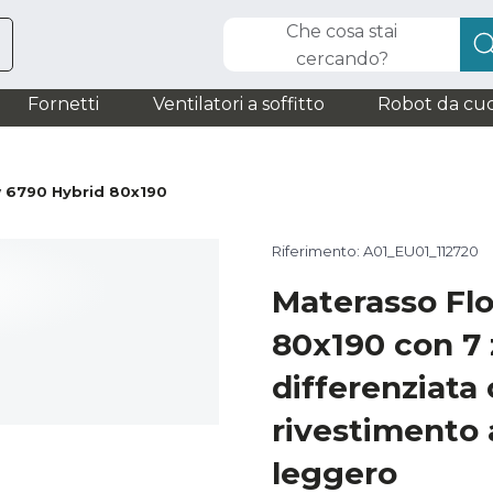
Che cosa stai
cercando?
Fornetti
Ventilatori a soffitto
Robot da cuc
 6790 Hybrid 80x190
Riferimento: A01_EU01_112720
Materasso Fl
80x190 con 7 z
differenziata
rivestimento 
leggero