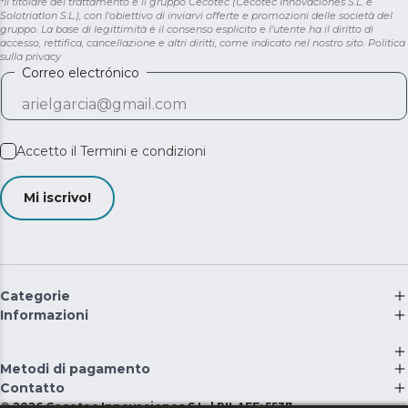
*Il titolare del trattamento è il gruppo Cecotec (Cecotec Innovaciones S.L. e
Solotriatlon S.L.), con l'obiettivo di inviarvi offerte e promozioni delle società del
gruppo. La base di legittimità è il consenso esplicito e l'utente ha il diritto di
accesso, rettifica, cancellazione e altri diritti, come indicato nel nostro sito.
Politica
sulla privacy
Correo electrónico
Accetto il
Termini e condizioni
Mi iscrivo!
Categorie
Informazioni
Metodi di pagamento
Contatto
©
2026
Cecotec Innovaciones S.L. | RII-AEE: 5537