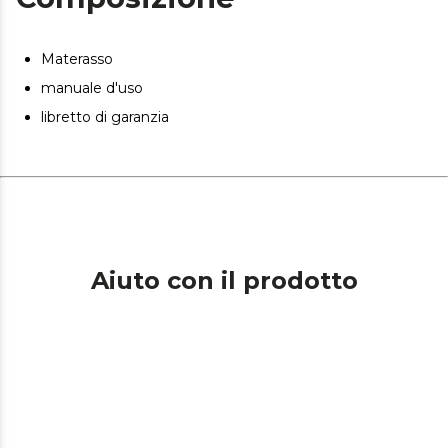
La composizione del materasso impedisce lo sviluppo di
acari della polvere, batteri e funghi.
Materasso
Materasso piegato e imballato sottovuoto per un facile
manuale d'uso
trasporto a casa tua nelle migliori condizioni.
libretto di garanzia
Aiuto con il prodotto