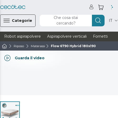
Che cosa stai
Categorie
IT
cercando?
Robot aspirapolvere
Aspirapolvere verticali
Fornetti
Ve
Riposo
Materassi
Flow 6790 Hybrid 180x190
Guarda il video