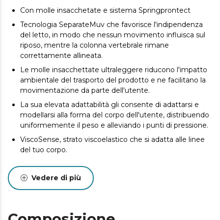
Con molle insacchetate e sistema Springprontect
Tecnologia SeparateMuv che favorisce l'indipendenza
del letto, in modo che nessun movimento influisca sul
riposo, mentre la colonna vertebrale rimane
correttamente allineata.
Le molle insacchettate ultraleggere riducono l'impatto
ambientale del trasporto del prodotto e ne facilitano la
movimentazione da parte dell'utente.
La sua elevata adattabilità gli consente di adattarsi e
modellarsi alla forma del corpo dell'utente, distribuendo
uniformemente il peso e alleviando i punti di pressione.
ViscoSense, strato viscoelastico che si adatta alle linee
del tuo corpo.
Tessuto SmoothFeel che garantisce elasticità,
morbidezza, elevata traspirabilità, resistenza e facilità di
Vedere di più
pulizia.
DualSystem double face. Goditi la sensazione di
freschezza in estate e di calore in inverno. Il tuo riposo
Composizione
ottimale non dipende dalla stagione.