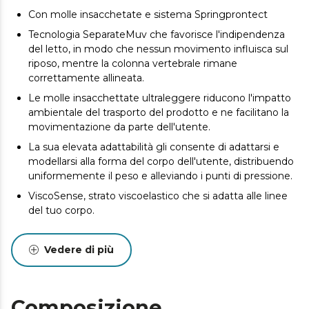
Con molle insacchetate e sistema Springprontect
Tecnologia SeparateMuv che favorisce l'indipendenza
del letto, in modo che nessun movimento influisca sul
riposo, mentre la colonna vertebrale rimane
correttamente allineata.
Le molle insacchettate ultraleggere riducono l'impatto
ambientale del trasporto del prodotto e ne facilitano la
movimentazione da parte dell'utente.
La sua elevata adattabilità gli consente di adattarsi e
modellarsi alla forma del corpo dell'utente, distribuendo
uniformemente il peso e alleviando i punti di pressione.
ViscoSense, strato viscoelastico che si adatta alle linee
del tuo corpo.
Tessuto SmoothFeel che garantisce elasticità,
morbidezza, elevata traspirabilità, resistenza e facilità di
Vedere di più
pulizia.
DualSystem double face. Goditi la sensazione di
freschezza in estate e di calore in inverno. Il tuo riposo
Composizione
ottimale non dipende dalla stagione.