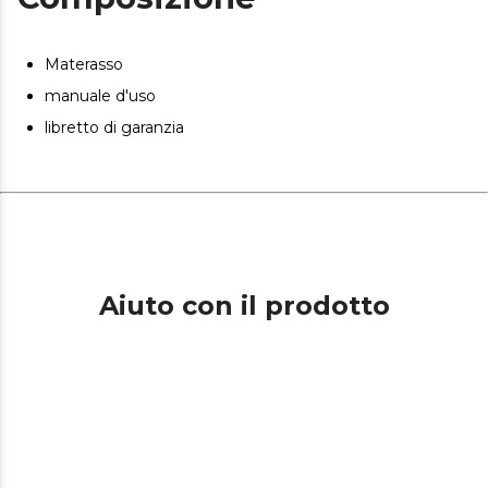
La composizione del materasso impedisce lo sviluppo di
acari della polvere, batteri e funghi.
Materasso
Materasso piegato e imballato sottovuoto per un facile
manuale d'uso
trasporto a casa tua nelle migliori condizioni.
libretto di garanzia
Aiuto con il prodotto