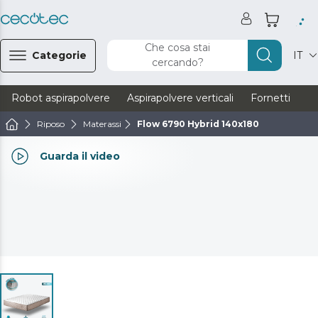
Che cosa stai
Categorie
IT
cercando?
Robot aspirapolvere
Aspirapolvere verticali
Fornetti
Ve
Riposo
Materassi
Flow 6790 Hybrid 140x180
Guarda il video