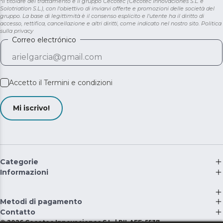
*Il titolare del trattamento è il gruppo Cecotec (Cecotec Innovaciones S.L. e
Solotriatlon S.L.), con l'obiettivo di inviarvi offerte e promozioni delle società del
gruppo. La base di legittimità è il consenso esplicito e l'utente ha il diritto di
accesso, rettifica, cancellazione e altri diritti, come indicato nel nostro sito.
Politica
sulla privacy
Correo electrónico
Accetto il
Termini e condizioni
Mi iscrivo!
Categorie
Informazioni
Metodi di pagamento
Contatto
©
2026
Cecotec Innovaciones S.L. | RII-AEE: 5537