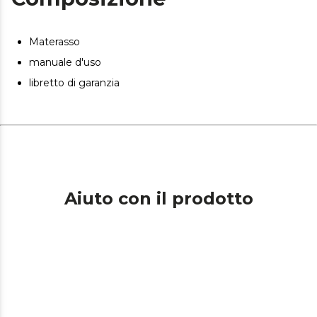
La composizione del materasso impedisce lo sviluppo di
acari della polvere, batteri e funghi.
Materasso
Materasso piegato e imballato sottovuoto per un facile
manuale d'uso
trasporto a casa tua nelle migliori condizioni.
libretto di garanzia
Aiuto con il prodotto