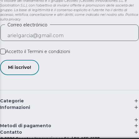
*Il titolare del trattamento è il gruppo Cecotec (Cecotec Innovaciones S.L. e
Solotriatlon S.L.), con l'obiettivo di inviarvi offerte e promozioni delle società del
gruppo. La base di legittimità è il consenso esplicito e l'utente ha il diritto di
accesso, rettifica, cancellazione e altri diritti, come indicato nel nostro sito.
Politica
sulla privacy
Correo electrónico
Accetto il
Termini e condizioni
Mi iscrivo!
Categorie
Informazioni
Metodi di pagamento
Contatto
©
2026
Cecotec Innovaciones S.L. | RII-AEE: 5537