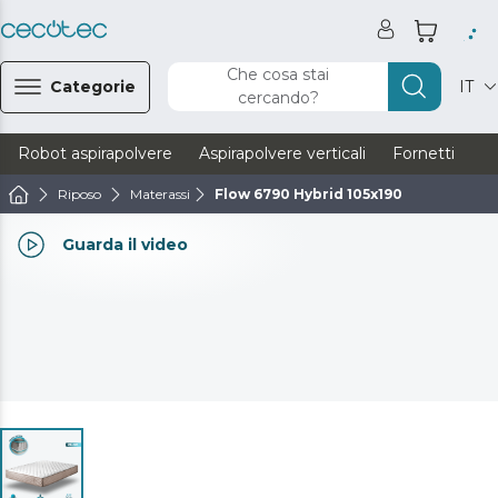
Che cosa stai
Categorie
IT
cercando?
Robot aspirapolvere
Aspirapolvere verticali
Fornetti
Ve
Riposo
Materassi
Flow 6790 Hybrid 105x190
Guarda il video