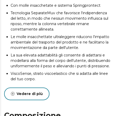
Con molle insacchetate e sistema Springprontect
Tecnologia SeparateMuv che favorisce l'indipendenza
del letto, in modo che nessun movimento influisca sul
riposo, mentre la colonna vertebrale rimane
correttamente allineata.
Le molle insacchettate ultraleggere riducono l'impatto
ambientale del trasporto del prodotto e ne facilitano la
movimentazione da parte dell'utente.
La sua elevata adattabilità gli consente di adattarsi e
modellarsi alla forma del corpo dell'utente, distribuendo
uniformemente il peso e alleviando i punti di pressione.
ViscoSense, strato viscoelastico che si adatta alle linee
del tuo corpo.
Tessuto SmoothFeel che garantisce elasticità,
morbidezza, elevata traspirabilità, resistenza e facilità di
Vedere di più
pulizia.
DualSystem double face. Goditi la sensazione di
freschezza in estate e di calore in inverno. Il tuo riposo
Composizione
ottimale non dipende dalla stagione.