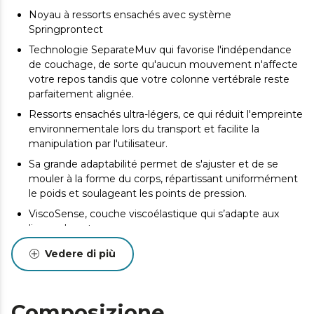
Noyau à ressorts ensachés avec système
Springprontect
Technologie SeparateMuv qui favorise l'indépendance
de couchage, de sorte qu'aucun mouvement n'affecte
votre repos tandis que votre colonne vertébrale reste
parfaitement alignée.
Ressorts ensachés ultra-légers, ce qui réduit l'empreinte
environnementale lors du transport et facilite la
manipulation par l'utilisateur.
Sa grande adaptabilité permet de s'ajuster et de se
mouler à la forme du corps, répartissant uniformément
le poids et soulageant les points de pression.
ViscoSense, couche viscoélastique qui s’adapte aux
lignes de votre corps.
Tissu SmoothFeel qui offre élasticité, douceur, haute
Vedere di più
respirabilité, résistance et est facile à nettoyer.
Double couche DualSystem. Profitez de la sensation de
fraîcheur en été et de chaleur en hiver. Votre repos ne
Composizione
dépendra pas de la saison.