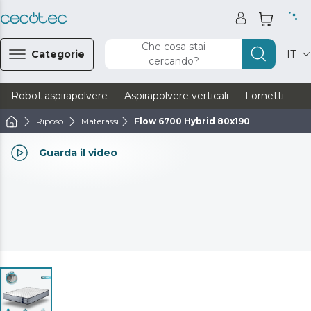
Che cosa stai
Categorie
IT
cercando?
Robot aspirapolvere
Aspirapolvere verticali
Fornetti
Ve
Riposo
Materassi
Flow 6700 Hybrid 80x190
Guarda il video