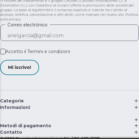
*Il titolare del trattamento è il gruppo Cecotec (Cecotec Innovaciones S.L. e
Solotriatlon S.L.), con l'obiettivo di inviarvi offerte e promozioni delle società del
gruppo. La base di legittimità è il consenso esplicito e l'utente ha il diritto di
accesso, rettifica, cancellazione e altri diritti, come indicato nel nostro sito.
Politica
sulla privacy
Correo electrónico
Accetto il
Termini e condizioni
Mi iscrivo!
Categorie
Informazioni
Metodi di pagamento
Contatto
©
2026
Cecotec Innovaciones S.L. | RII-AEE: 5537