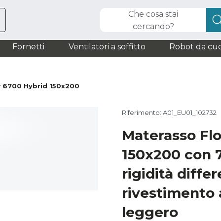
Che cosa stai
cercando?
Fornetti
Ventilatori a soffitto
Robot da cuc
 6700 Hybrid 150x200
Riferimento: A01_EU01_102732
Materasso Fl
150x200 con 7
rigidità diffe
rivestimento 
leggero