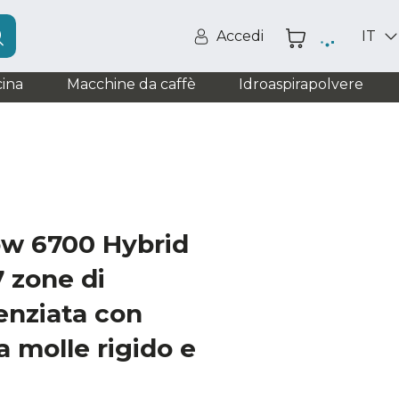
Accedi
IT
ina
Macchine da caffè
Idroaspirapolvere
ow 6700 Hybrid
 zone di
renziata con
a molle rigido e