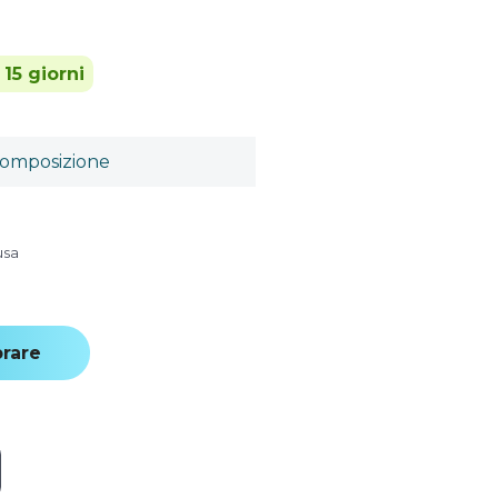
 15 giorni
omposizione
usa
rare