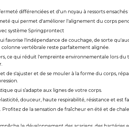
ermeté différenciées et d'un noyau à ressorts ensachés 
meté qui permet d'améliorer l'alignement du corps pen
avec système Springprontect
i favorise l'indépendance de couchage, de sorte qu'a
 colonne vertébrale reste parfaitement alignée.
rs, ce qui réduit l'empreinte environnementale lors du tra
r.
t de s'ajuster et de se mouler à la forme du corps, rép
ression.
tique qui s’adapte aux lignes de votre corps.
sticité, douceur, haute respirabilité, résistance et est fa
rofitez de la sensation de fraîcheur en été et de chale
empêche le développement des acariens, des bactéries 