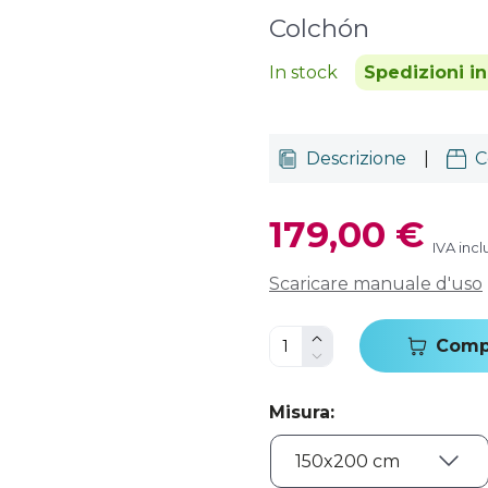
Colchón
In stock
Spedizioni in
Descrizione
|
C
179,00 €
IVA incl
Scaricare manuale d'uso
Comp
Misura
: