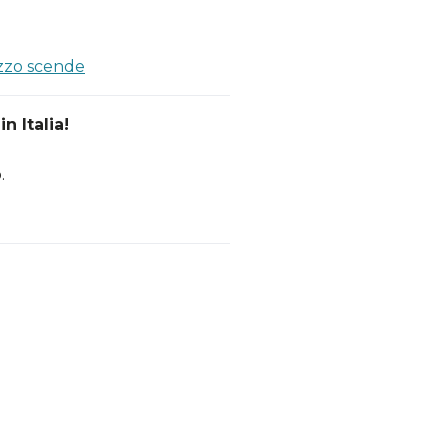
ezzo scende
n Italia!
.