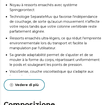
Noyau à ressorts ensachés avec système
Springprontect
Technologie SeparateMuv qui favorise l'indépendance
de couchage, de sorte qu'aucun mouvement n'affecte
votre repos tandis que votre colonne vertébrale reste
parfaitement alignée.
Ressorts ensachés ultra-légers, ce qui réduit l'empreinte
environnementale lors du transport et facilite la
manipulation par l'utilisateur.
Sa grande adaptabilité permet de s'ajuster et de se
mouler à la forme du corps, répartissant uniformément
le poids et soulageant les points de pression.
ViscoSense, couche viscoélastique qui s’adapte aux
lignes de votre corps.
Tissu SmoothFeel qui offre élasticité, douceur, haute
Vedere di più
respirabilité, résistance et est facile à nettoyer.
Double couche DualSystem. Profitez de la sensation de
fraîcheur en été et de chaleur en hiver. Votre repos ne
Composizione
dépendra pas de la saison.