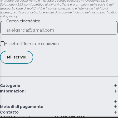
*Il titolare del trattamento è il gruppo Cecotec (Cecotec Innovaciones S.L. e
Solotriatlon S.L.), con l'obiettivo di inviarvi offerte e promozioni delle società del
gruppo. La base di legittimità è il consenso esplicito e l'utente ha il diritto di
accesso, rettifica, cancellazione e altri diritti, come indicato nel nostro sito.
Politica
sulla privacy
Correo electrónico
Accetto il
Termini e condizioni
Mi iscrivo!
Categorie
Informazioni
Metodi di pagamento
Contatto
©
2026
Cecotec Innovaciones S.L. | RII-AEE: 5537