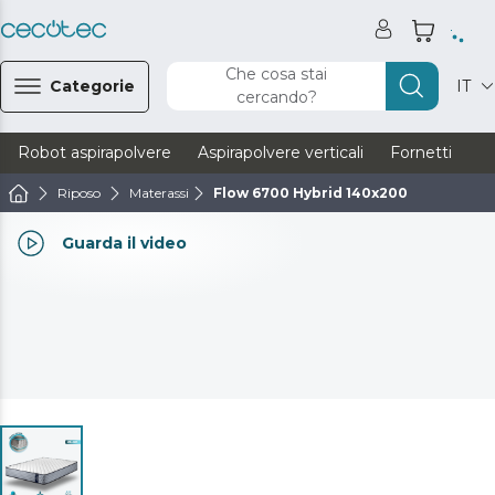
Che cosa stai
Categorie
IT
cercando?
Robot aspirapolvere
Aspirapolvere verticali
Fornetti
Ve
Riposo
Materassi
Flow 6700 Hybrid 140x200
Guarda il video