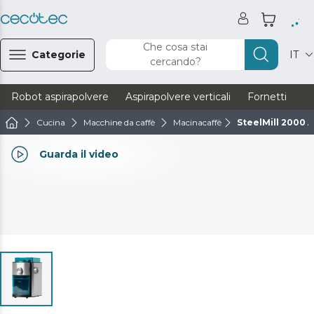
Che cosa stai
Categorie
IT
cercando?
Robot aspirapolvere
Aspirapolvere verticali
Fornetti
Ve
Cucina
Macchine da caffè
Macinacaffè
SteelMill 2000 
Guarda il video