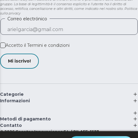
gruppo. La base di legittimità è il consenso esplicito e l'utente ha il diritto di
accesso, rettifica, cancellazione e altri diritti, come indicato nel nostro sito.
Politica
sulla privacy
Correo electrónico
Accetto il
Termini e condizioni
Mi iscrivo!
Categorie
Informazioni
Metodi di pagamento
Contatto
©
2026
Cecotec Innovaciones S.L. | RII-AEE: 5537