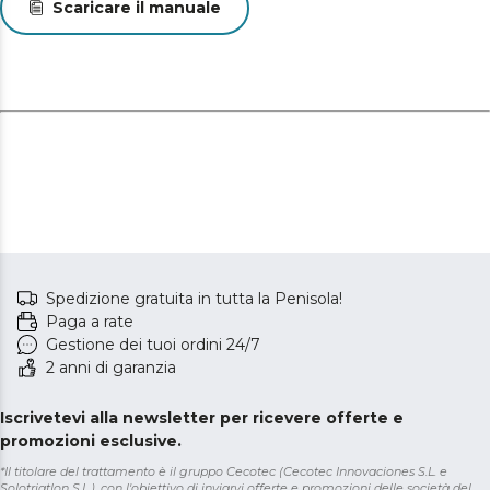
Scaricare il manuale
Spedizione gratuita in tutta la Penisola!
Paga a rate
Gestione dei tuoi ordini 24/7
2 anni di garanzia
Iscrivetevi alla newsletter per ricevere offerte e
promozioni esclusive.
*Il titolare del trattamento è il gruppo Cecotec (Cecotec Innovaciones S.L. e
Solotriatlon S.L.), con l'obiettivo di inviarvi offerte e promozioni delle società del