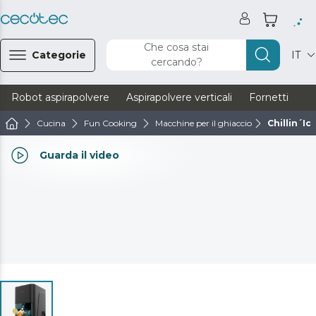
Che cosa stai
Categorie
IT
cercando?
Robot aspirapolvere
Aspirapolvere verticali
Fornetti
Ve
Cucina
Fun Cooking
Macchine per il ghiaccio
Chillin´Ic
Guarda il video