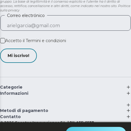
gruppo. La base di legittimità è il consenso esplicito e l'utente ha il diritto di
accesso, rettifica, cancellazione e altri diritti, come indicato nel nostro sito.
Politica
sulla privacy
Correo electrónico
Accetto il
Termini e condizioni
Mi iscrivo!
Categorie
Informazioni
Metodi di pagamento
Contatto
©
2026
Cecotec Innovaciones S.L. | RII-AEE: 5537