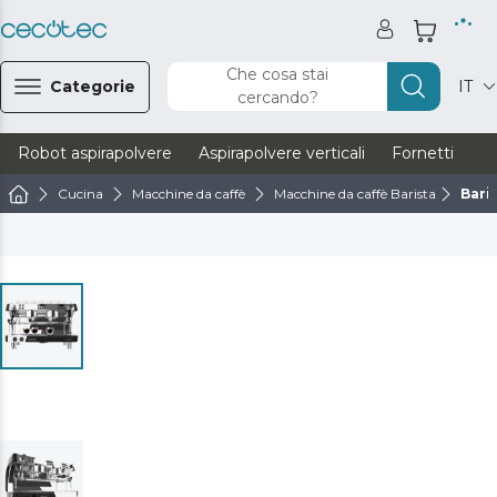
Che cosa stai
Categorie
IT
cercando?
Robot aspirapolvere
Aspirapolvere verticali
Fornetti
Ve
Cucina
Macchine da caffè
Macchine da caffè Barista
Bari