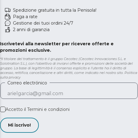
Spedizione gratuita in tutta la Penisola!
Paga a rate
Gestione dei tuoi ordini 24/7
2 anni di garanzia
Iscrivetevi alla newsletter per ricevere offerte e
promozioni esclusive.
*Il titolare del trattamento è il gruppo Cecotec (Cecotec Innovaciones S.L. e
Solotriatlon S.L.), con l'obiettivo di inviarvi offerte e promozioni delle società del
gruppo. La base di legittimità è il consenso esplicito e l'utente ha il diritto di
accesso, rettifica, cancellazione e altri diritti, come indicato nel nostro sito.
Politica
sulla privacy
Correo electrónico
Accetto il
Termini e condizioni
Mi iscrivo!