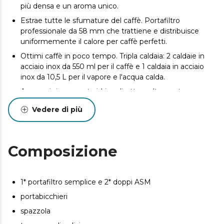
più densa e un aroma unico.
Estrae tutte le sfumature del caffè. Portafiltro
professionale da 58 mm che trattiene e distribuisce
uniformemente il calore per caffè perfetti.
Ottimi caffè in poco tempo. Tripla caldaia: 2 caldaie in
acciaio inox da 550 ml per il caffè e 1 caldaia in acciaio
inox da 10,5 L per il vapore e l'acqua calda.
Approvvigionamento idrico diretto e altamente
efficiente. Connessione all'acqua con tubi di rame, che
Vedere di più
evitano la necessità di riempire il serbatoio dell'acqua e
richiedono una minore manutenzione grazie alla loro
elevata resistenza alla corrosione.
Composizione
Selezione precisa della temperatura di pre-infusione . Il
controllo PID consente di scegliere la temperatura di
pre-infusione per ottenere un'estrazione su misura in
base alla varietà di caffè in grani.
1* portafiltro semplice e 2* doppi ASM
Prepara caffè con la massima precisione. Flussometro:
portabicchieri
consente di scegliere l'esatta quantità di millilitri per
spazzola
tazza.