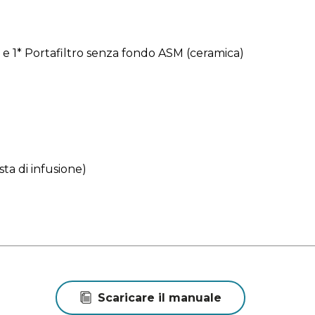
perfetto. Vassoio scaldatazze che elimina il freddo dalle
n dal primo momento.
) e 1* Portafiltro senza fondo ASM (ceramica)
ta di infusione)
Scaricare il manuale