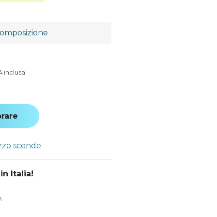
omposizione
A inclusa
rare
ezzo scende
n Italia!
.