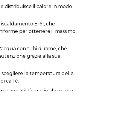
e distribuisce il calore in modo
i riscaldamento E-61, che
niforme per ottenere il massimo
'acqua con tubi di rame, che
anutenzione grazie alla sua
i scegliere la temperatura della
di caffè.
a versatilità grazie alle uscite
 in te per esplorare l'arte del
po nella preparazione senza