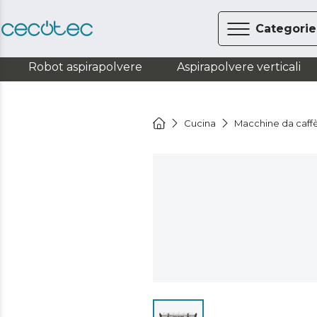
Categorie
Robot aspirapolvere
Aspirapolvere verticali
Cucina
Macchine da caff