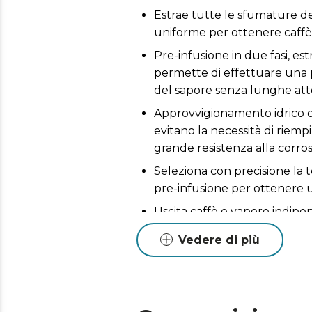
Estrae tutte le sfumature del
uniforme per ottenere caffè 
Pre-infusione in due fasi, es
permette di effettuare una 
del sapore senza lunghe att
Approvvigionamento idrico di
evitano la necessità di riemp
grande resistenza alla corro
Seleziona con precisione la 
pre-infusione per ottenere un
Uscita caffè e vapore indipen
indipendenti, che fanno rispa
Vedere di più
Prepara tutti i tipi di caffè.
caffè preparato a mano e god
Prepara fino a due caffè alla
rinunciare al massimo del gus