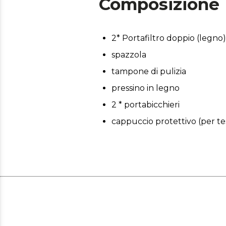
Composizione
Tazze temperate per un caffè 
nelle migliori condizioni fi
2* Portafiltro doppio (legno
spazzola
tampone di pulizia
pressino in legno
2 * portabicchieri
cappuccio protettivo (per tes