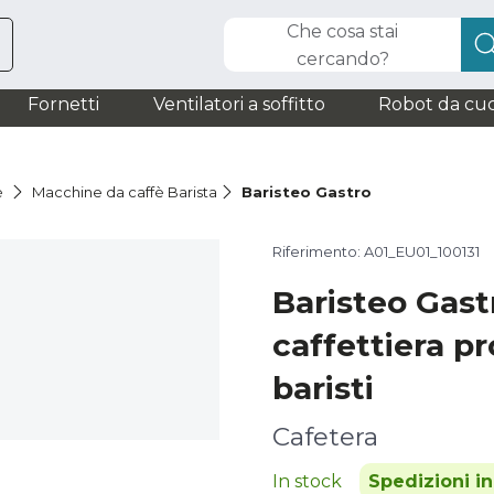
Che cosa stai
cercando?
Fornetti
Ventilatori a soffitto
Robot da cuc
è
Macchine da caffè Barista
Baristeo Gastro
Riferimento: A01_EU01_100131
Baristeo Gast
caffettiera p
baristi
Cafetera
In stock
Spedizioni i