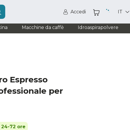
Accedi
IT
ina
Macchine da caffè
Idroaspirapolvere
ro Espresso
rofessionale per
n 24-72 ore