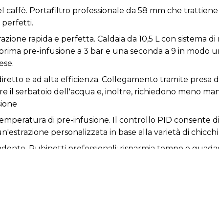
 caffè. Portafiltro professionale da 58 mm che trattiene 
perfetti.
trazione rapida e perfetta. Caldaia da 10,5 L con sistema d
prima pre-infusione a 3 bar e una seconda a 9 in modo u
ese.
retto e ad alta efficienza. Collegamento tramite presa d
ire il serbatoio dell'acqua e, inoltre, richiedono meno m
sione
temperatura di pre-infusione. Il controllo PID consente d
'estrazione personalizzata in base alla varietà di chicchi 
dente. Rubinetti professionali: risparmia tempo e guadagn
rmiare tempo senza ridurre l'efficacia dei risultati.
 I suoi 3150 W ti permettono di far emergere il barista che è
erti un mondo di sapori che risvegliano i sensi.
 volta. Doppia uscita per il caffè, che fa risparmiare tem
to in ogni tazzina.