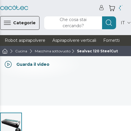
Che cosa stai
Categorie
IT
cercando?
Robot aspirapolvere
Aspirapolvere verticali
Fornetti
Ve
Cucina
Macchina sottovuoto
Sealvac 120 SteelCut
Guarda il video