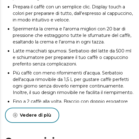
Prepara il caffè con un semplice clic. Display touch a
colori per preparare di tutto, dall'espresso al cappuccino,
in modo intuitivo e veloce.
Sperimenta la crema e l'aroma migliori con 20 bar di
pressione che estraggono tutte le sfumature del caffè,
esaltando la crema e l'aroma in ogni tazza.
Latte macchiati spumosi. Serbatoio del latte da 500 ml
e schiumatore per preparare il tuo caffè o cappuccino
preferito senza complicazioni.
Più caffè con meno rifornimenti d’acqua. Serbatoio
dell'acqua rimovibile da 1,5 L per gustare caffè perfetti
ogni giorno senza doverlo riempire continuamente.
Inoltre, il suo design rimovibile ne facilita il riempimento.
Fino a 2 caffè alla volta. Braccio con doppio erogatore
per preparare due caffè contemporaneamente,
risparmiando tempo senza perdere efficienza nella
Vedere di più
preparazione.
Design elegante e resistente. Design in acciaio di colore
scuro e plastica