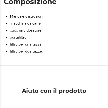
Composizione
Pulizia facile. Vaschetta raccogligocce rimovibile per
eliminare facilmente i residui di caffè.
Manuale d’istruzioni
Tempera le tazze. Superficie scalda-tazze che mantiene
la tazza alla temperatura perfetta per prolungare il
macchina da caffè
sapore.
cucchiaio dosatore
Riscaldamento rapido. Potenza di 1350 W: prepara
portafiltro
rapidamente tutti i tipi di caffè, ottenendo un'estrazione
ottimale.
filtro per una tazza
Filtro in acciaio inossidabile doppio.
filtro per due tazze.
Aiuto con il prodotto