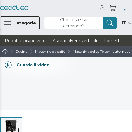
Che cosa stai
Categorie
IT
cercando?
Robot aspirapolvere
Aspirapolvere verticali
Fornetti
Ve
Cucina
Macchine da caffè
Macchina del caffè semiautomatic
Guarda il video