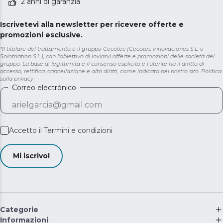
2 anni di garanzia
Iscrivetevi alla newsletter per ricevere offerte e
promozioni esclusive.
*Il titolare del trattamento è il gruppo Cecotec (Cecotec Innovaciones S.L. e
Solotriatlon S.L.), con l'obiettivo di inviarvi offerte e promozioni delle società del
gruppo. La base di legittimità è il consenso esplicito e l'utente ha il diritto di
accesso, rettifica, cancellazione e altri diritti, come indicato nel nostro sito.
Politica
sulla privacy
Correo electrónico
Accetto il
Termini e condizioni
Mi iscrivo!
Categorie
Informazioni