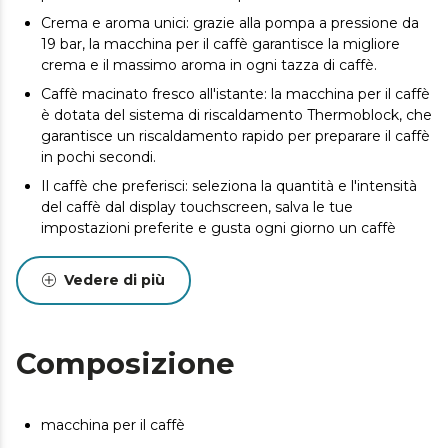
Crema e aroma unici: grazie alla pompa a pressione da
19 bar, la macchina per il caffè garantisce la migliore
crema e il massimo aroma in ogni tazza di caffè.
Caffè macinato fresco all'istante: la macchina per il caffè
è dotata del sistema di riscaldamento Thermoblock, che
garantisce un riscaldamento rapido per preparare il caffè
in pochi secondi.
Il caffè che preferisci: seleziona la quantità e l'intensità
del caffè dal display touchscreen, salva le tue
impostazioni preferite e gusta ogni giorno un caffè
perfetto nel modo più comodo.
Macina e conserva il caffè: la macchina per il caffè è
Vedere di più
dotata di un contenitore ermetico per i chicchi di caffè
da 150 g, che garantisce la conservazione dell'aroma
originale. Dispone inoltre di un macinacaffè conico
Composizione
integrato con 5 livelli di macinatura.
Serbatoio dell'acqua da 1,1 l: ​​goditi un caffè perfetto
ogni giorno senza dover riempire continuamente il
macchina per il caffè
serbatoio dell'acqua.