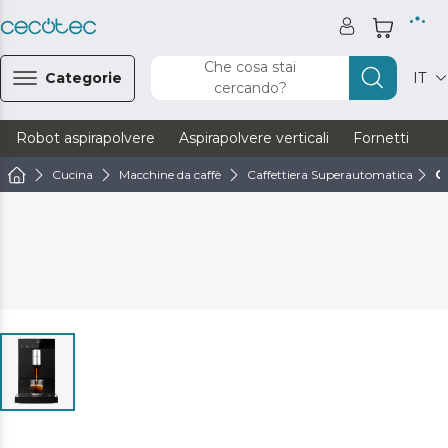
Che cosa stai
Categorie
IT
cercando?
Robot aspirapolvere
Aspirapolvere verticali
Fornetti
Ve
Cucina
Macchine da caffè
Caffettiera Superautomatica
C