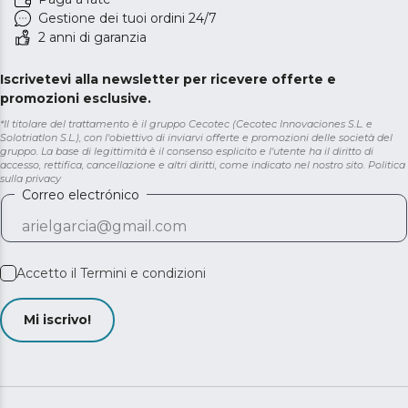
Gestione dei tuoi ordini 24/7
2 anni di garanzia
Iscrivetevi alla newsletter per ricevere offerte e
promozioni esclusive.
*Il titolare del trattamento è il gruppo Cecotec (Cecotec Innovaciones S.L. e
Solotriatlon S.L.), con l'obiettivo di inviarvi offerte e promozioni delle società del
gruppo. La base di legittimità è il consenso esplicito e l'utente ha il diritto di
accesso, rettifica, cancellazione e altri diritti, come indicato nel nostro sito.
Politica
sulla privacy
Correo electrónico
Accetto il
Termini e condizioni
Mi iscrivo!