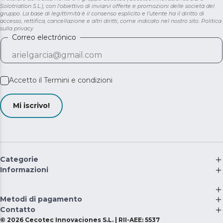
Solotriatlon S.L.), con l'obiettivo di inviarvi offerte e promozioni delle società del
gruppo. La base di legittimità è il consenso esplicito e l'utente ha il diritto di
accesso, rettifica, cancellazione e altri diritti, come indicato nel nostro sito.
Politica
sulla privacy
Correo electrónico
Accetto il
Termini e condizioni
Mi iscrivo!
Categorie
Informazioni
Metodi di pagamento
Contatto
©
2026
Cecotec Innovaciones S.L. | RII-AEE: 5537