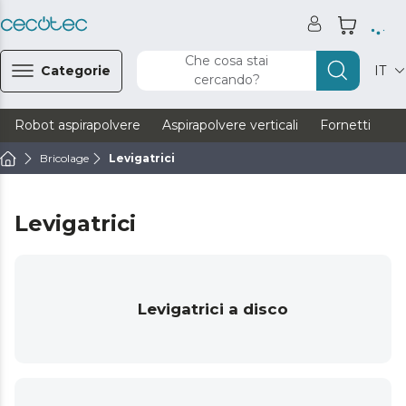
Che cosa stai
Categorie
IT
cercando?
Robot aspirapolvere
Aspirapolvere verticali
Fornetti
Ve
Bricolage
Levigatrici
Levigatrici
Levigatrici a disco