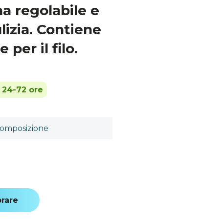
na regolabile e
lizia. Contiene
per il filo.
n 24-72 ore
omposizione
rare