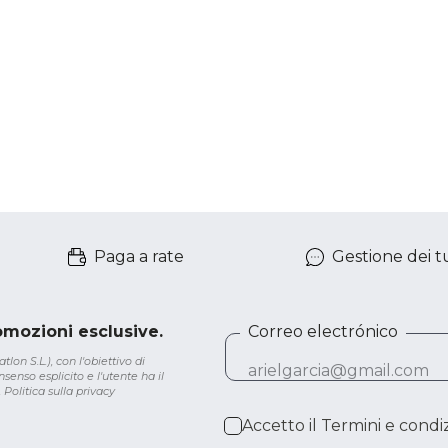
Paga a rate
Gestione dei tu
romozioni esclusive.
Correo electrónico
lon S.L.), con l'obiettivo di
senso esplicito e l'utente ha il
.
Politica sulla privacy
Accetto il
Termini e condiz