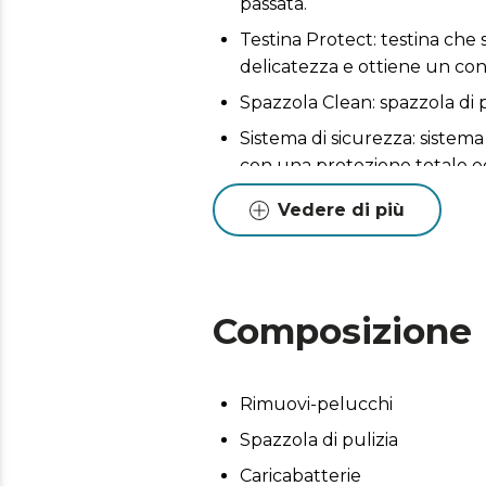
passata.
Testina Protect: testina che 
delicatezza e ottiene un con
Spazzola Clean: spazzola di p
Sistema di sicurezza: sistema
con una protezione totale ed 
Forma ergonomica: ergonomi
Vedere di più
Serbatoio di raccolta della l
Composizione
Rimuovi-pelucchi
Spazzola di pulizia
Caricabatterie