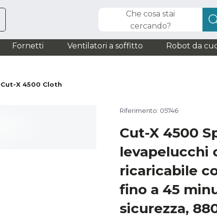
Che cosa stai
cercando?
Fornetti
Ventilatori a soffitto
Robot da cuc
Cut-X 4500 Cloth
Riferimento: 05746
Cut-X 4500 S
levapelucchi 
ricaricabile 
fino a 45 minu
sicurezza, 880