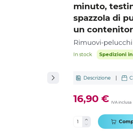
minuto, testi
spazzola di pu
un contenitore 
Rimuovi-pelucchi
In stock
Spedizioni i
Descrizione
|
C
16,90 €
IVA inclusa
Comp