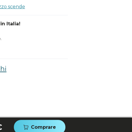
ezzo scende
n Italia!
.
hi
€
Comprare