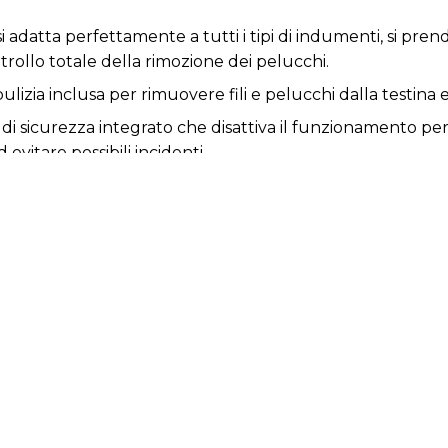
si adatta perfettamente a tutti i tipi di indumenti, si pr
trollo totale della rimozione dei pelucchi.
ulizia inclusa per rimuovere fili e pelucchi dalla testina 
 di sicurezza integrato che disattiva il funzionamento per
evitare possibili incidenti.
co, leggero, maneggevole e facile da usare.
anugine con capacità di 45 ml e facile da svuotare.