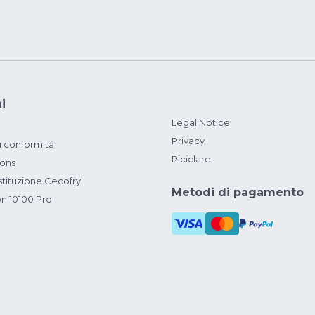
i
Legal Notice
Privacy
i conformità
Riciclare
ions
ituzione Cecofry
Metodi di pagamento
on 10100 Pro