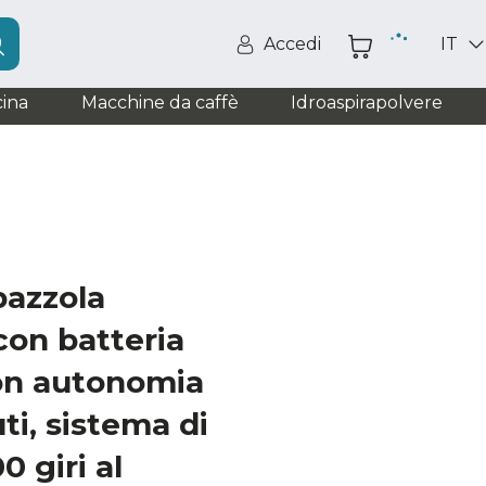
Accedi
IT
ina
Macchine da caffè
Idroaspirapolvere
pazzola
con batteria
con autonomia
ti, sistema di
0 giri al