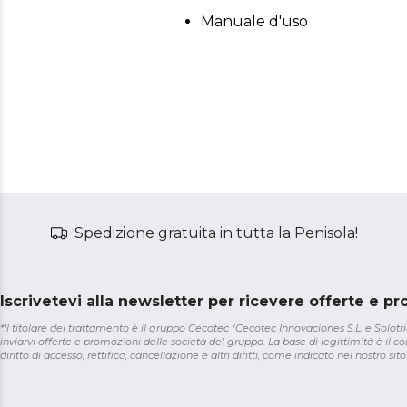
Manuale d'uso
Spedizione gratuita in tutta la Penisola!
Iscrivetevi alla newsletter per ricevere offerte e p
*Il titolare del trattamento è il gruppo Cecotec (Cecotec Innovaciones S.L. e Solotriat
inviarvi offerte e promozioni delle società del gruppo. La base di legittimità è il con
diritto di accesso, rettifica, cancellazione e altri diritti, come indicato nel nostro sito