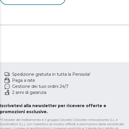
Spedizione gratuita in tutta la Penisola!
Paga a rate
Gestione dei tuoi ordini 24/7
2 anni di garanzia
Iscrivetevi alla newsletter per ricevere offerte e
promozioni esclusive.
*Il titolare del trattamento è il gruppo Cecotec (Cecotec Innovaciones S.L. e
Solotriatlon S.L.), con l'obiettivo di inviarvi offerte e promozioni delle società del
gruppo. La base di legittimità è il consenso esplicito e l'utente ha il diritto di