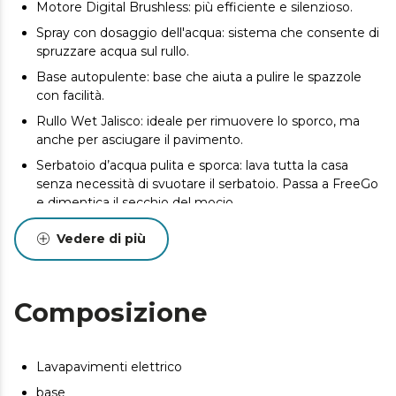
Motore Digital Brushless: più efficiente e silenzioso.
Spray con dosaggio dell'acqua: sistema che consente di
spruzzare acqua sul rullo.
Base autopulente: base che aiuta a pulire le spazzole
con facilità.
Rullo Wet Jalisco: ideale per rimuovere lo sporco, ma
anche per asciugare il pavimento.
Serbatoio d’acqua pulita e sporca: lava tutta la casa
senza necessità di svuotare il serbatoio. Passa a FreeGo
e dimentica il secchio del mocio.
Serbatoio d’acqua pulita e sporco separati: lava tutta la
Vedere di più
casa senza necessità di svuotare il serbatoio.
Composizione
Lavapavimenti elettrico
base