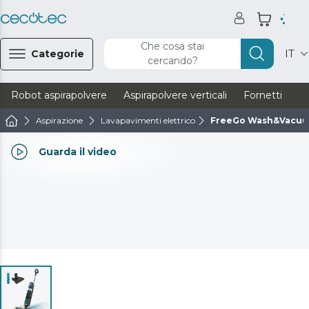
Che cosa stai
Categorie
IT
cercando?
Robot aspirapolvere
Aspirapolvere verticali
Fornetti
Ve
Aspirazione
Lavapavimenti elettrico
FreeGo Wash&Vacuu
Guarda il video