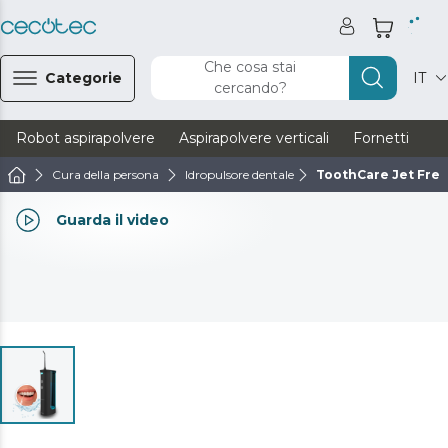
Che cosa stai
Categorie
IT
cercando?
Robot aspirapolvere
Aspirapolvere verticali
Fornetti
Ve
Cura della persona
Idropulsore dentale
ToothCare Jet Fre
Guarda il video