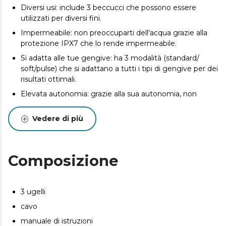
Diversi usi: include 3 beccucci che possono essere
utilizzati per diversi fini.
Impermeabile: non preoccuparti dell'acqua grazie alla
protezione IPX7 che lo rende impermeabile.
Si adatta alle tue gengive: ha 3 modalità (standard/
soft/pulse) che si adattano a tutti i tipi di gengive per dei
risultati ottimali.
Elevata autonomia: grazie alla sua autonomia, non
dovrai ricaricarlo per ben 20 giorni¹. ¹L'autonomia del
prodotto può variare a seconda del numero di utilizzi e
Vedere di più
delle condizioni in cui si verificano.
Controllo del tempo: include anche un timer di 2 minuti
che consente di controllare il tempo di lavaggio.
Composizione
Si ricarica in sole 2 ore: il tempo di ricarica della batteria è
di 2 ore.
Portatile: porta con te l’idropulsore in viaggio o ovunque
3 ugelli
tu voglia, occupando praticamente zero spazio.
cavo
N/A
manuale di istruzioni