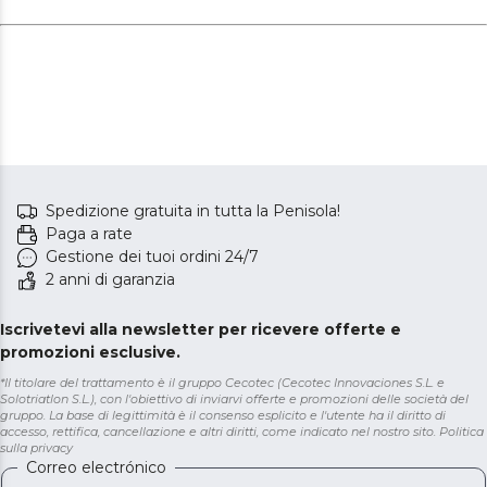
Spedizione gratuita in tutta la Penisola!
Paga a rate
Gestione dei tuoi ordini 24/7
2 anni di garanzia
Iscrivetevi alla newsletter per ricevere offerte e
promozioni esclusive.
*Il titolare del trattamento è il gruppo Cecotec (Cecotec Innovaciones S.L. e
Solotriatlon S.L.), con l'obiettivo di inviarvi offerte e promozioni delle società del
gruppo. La base di legittimità è il consenso esplicito e l'utente ha il diritto di
accesso, rettifica, cancellazione e altri diritti, come indicato nel nostro sito.
Politica
sulla privacy
Correo electrónico