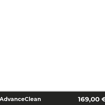
169,00 
 AdvanceClean