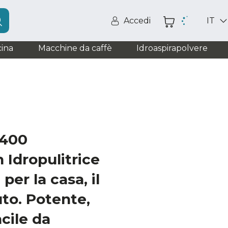
Accedi
IT
ina
Macchine da caffè
Idroaspirapolvere
2400
Idropulitrice
er la casa, il
uto. Potente,
acile da