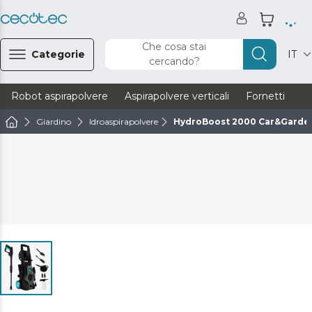
Che cosa stai
Categorie
IT
cercando?
Robot aspirapolvere
Aspirapolvere verticali
Fornetti
Ve
Giardino
Idroaspirapolvere
HydroBoost 2000 Car&Garde