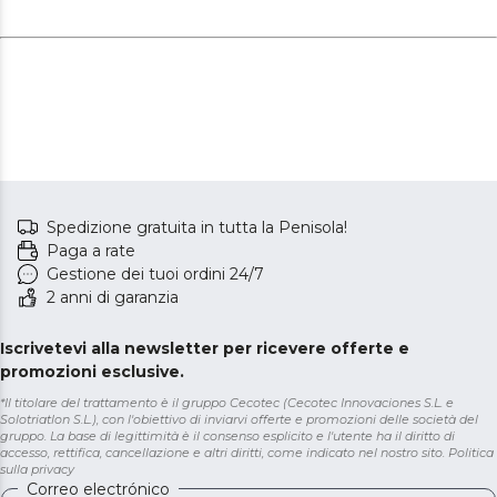
Spedizione gratuita in tutta la Penisola!
Paga a rate
Gestione dei tuoi ordini 24/7
2 anni di garanzia
Iscrivetevi alla newsletter per ricevere offerte e
promozioni esclusive.
*Il titolare del trattamento è il gruppo Cecotec (Cecotec Innovaciones S.L. e
Solotriatlon S.L.), con l'obiettivo di inviarvi offerte e promozioni delle società del
gruppo. La base di legittimità è il consenso esplicito e l'utente ha il diritto di
accesso, rettifica, cancellazione e altri diritti, come indicato nel nostro sito.
Politica
sulla privacy
Correo electrónico