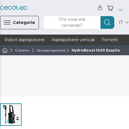
Che cosa stai
Categorie
IT
cercando?
Robot aspirapolvere
Aspirapolvere verticali
Fornetti
Ve
Giardino
Idroaspirapolvere
HydroBoost 1400 EasyGo