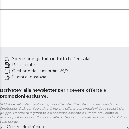
Spedizione gratuita in tutta la Penisola!
Paga a rate
Gestione dei tuoi ordini 24/7
2 anni di garanzia
Iscrivetevi alla newsletter per ricevere offerte e
promozioni esclusive.
*Il titolare del trattamento è il gruppo Cecotec (Cecotec Innovaciones S.L. e
Solotriatlon S.L.), con l'obiettivo di inviarvi offerte e promozioni delle società del
gruppo. La base di legittimità è il consenso esplicito e l'utente ha il diritto di
accesso, rettifica, cancellazione e altri diritti, come indicato nel nostro sito.
Politica
sulla privacy
Correo electrónico