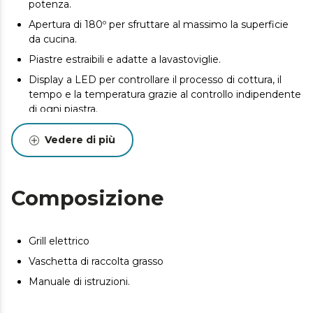
potenza.
Apertura di 180º per sfruttare al massimo la superficie
da cucina.
Piastre estraibili e adatte a lavastoviglie.
Display a LED per controllare il processo di cottura, il
tempo e la temperatura grazie al controllo indipendente
di ogni piastra.
Controllo manuale della temperatura da 160 a 230ºC per
Vedere di più
adattarlo a tutti gusti ed esigenze.
Vaschetta di raccolta grasso per migliorare l’uso e la
pulizia.
Composizione
Grill elettrico
Vaschetta di raccolta grasso
Manuale di istruzioni.