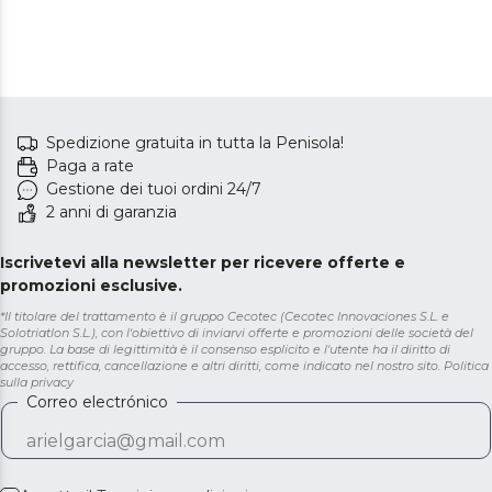
Spedizione gratuita in tutta la Penisola!
Paga a rate
Gestione dei tuoi ordini 24/7
2 anni di garanzia
Iscrivetevi alla newsletter per ricevere offerte e
promozioni esclusive.
*Il titolare del trattamento è il gruppo Cecotec (Cecotec Innovaciones S.L. e
Solotriatlon S.L.), con l'obiettivo di inviarvi offerte e promozioni delle società del
gruppo. La base di legittimità è il consenso esplicito e l'utente ha il diritto di
accesso, rettifica, cancellazione e altri diritti, come indicato nel nostro sito.
Politica
sulla privacy
Correo electrónico