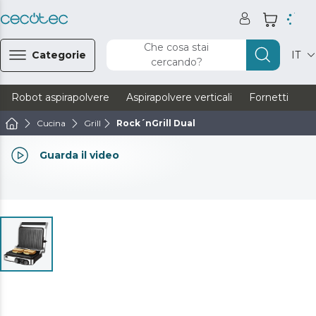
Che cosa stai
Categorie
IT
cercando?
Robot aspirapolvere
Aspirapolvere verticali
Fornetti
Ve
Cucina
Grill
Rock´nGrill Dual
Guarda il video