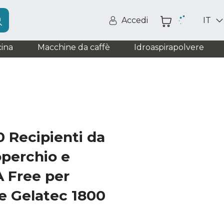
Accedi
IT
ina
Macchine da caffè
Idroaspirapolvere
 Recipienti da
operchio e
 Free per
e Gelatec 1800