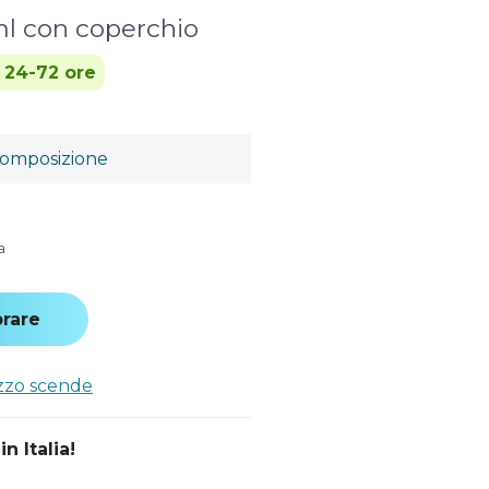
l con coperchio
n 24-72 ore
omposizione
a
rare
ezzo scende
n Italia!