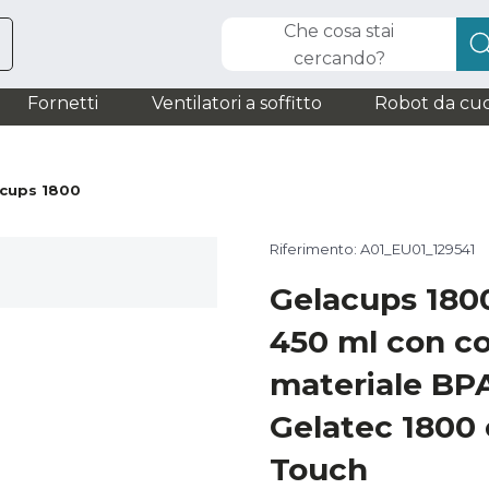
Che cosa stai
cercando?
Fornetti
Ventilatori a soffitto
Robot da cuc
cups 1800
Riferimento: A01_EU01_129541
Gelacups 1800
450 ml con c
materiale BPA
Gelatec 1800 
Touch