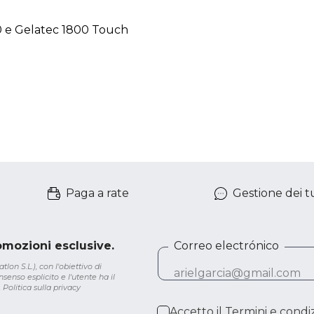
00 e Gelatec 1800 Touch
Paga a rate
Gestione dei tu
romozioni esclusive.
Correo electrónico
lon S.L.), con l'obiettivo di
senso esplicito e l'utente ha il
.
Politica sulla privacy
Accetto il
Termini e condiz