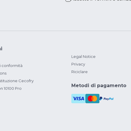
i
Legal Notice
Privacy
i conformità
Riciclare
ions
ituzione Cecofry
Metodi di pagamento
on 10100 Pro