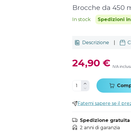
Brocche da 450 m
In stock
Spedizioni i
Descrizione
|
C
24,90 €
IVA inclus
Comp
Fatemi sapere se il pr
Spedizione gratuita i
2 anni di garanzia