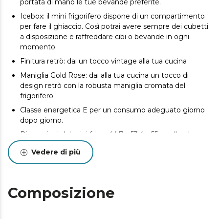
portata di mano le tue bevande preferite.
Icebox: il mini frigorifero dispone di un compartimento
per fare il ghiaccio. Così potrai avere sempre dei cubetti
a disposizione e raffreddare cibi o bevande in ogni
momento.
Finitura retrò: dai un tocco vintage alla tua cucina
Maniglia Gold Rose: dai alla tua cucina un tocco di
design retrò con la robusta maniglia cromata del
frigorifero.
Classe energetica E per un consumo adeguato giorno
dopo giorno.
Dimensioni del mini frigo: 44,7 x 53,4 x 55 cm (larghezza
x profondità x altezza).
Vedere di più
Composizione