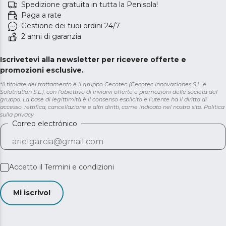
Spedizione gratuita in tutta la Penisola!
Paga a rate
Gestione dei tuoi ordini 24/7
2 anni di garanzia
Iscrivetevi alla newsletter per ricevere offerte e
promozioni esclusive.
*Il titolare del trattamento è il gruppo Cecotec (Cecotec Innovaciones S.L. e
Solotriatlon S.L.), con l'obiettivo di inviarvi offerte e promozioni delle società del
gruppo. La base di legittimità è il consenso esplicito e l'utente ha il diritto di
accesso, rettifica, cancellazione e altri diritti, come indicato nel nostro sito.
Politica
sulla privacy
Correo electrónico
Accetto il
Termini e condizioni
Mi iscrivo!