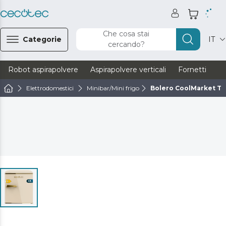
Che cosa stai
Categorie
IT
cercando?
Robot aspirapolvere
Aspirapolvere verticali
Fornetti
Ve
Elettrodomestici
Minibar/Mini frigo
Bolero CoolMarket TT 