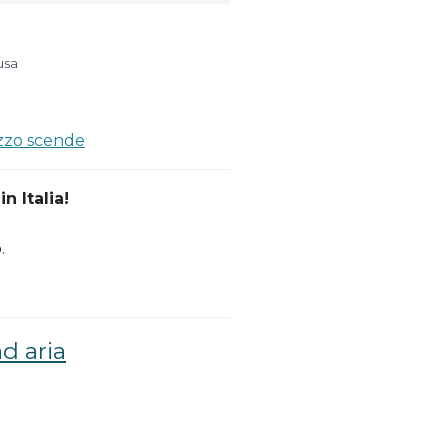
usa
ezzo scende
n Italia!
.
ad aria