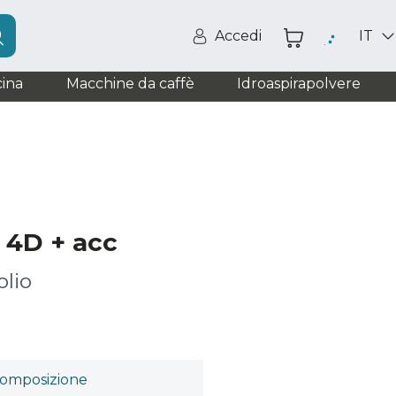
Accedi
IT
ina
Macchine da caffè
Idroaspirapolvere
 4D + acc
olio
omposizione