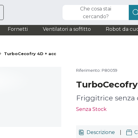
Che cosa stai
cercando?
Fornetti
Ventilatori a soffitto
Robot da cuc
TurboCecofry 4D + acc
Riferimento: P80059
TurboCecofry
Friggitrice senza 
Senza Stock
Descrizione
|
C