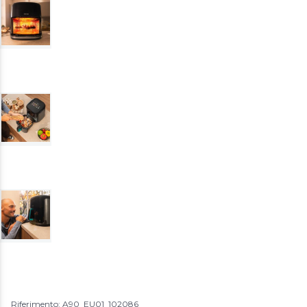
Riferimento: A90_EU01_102086