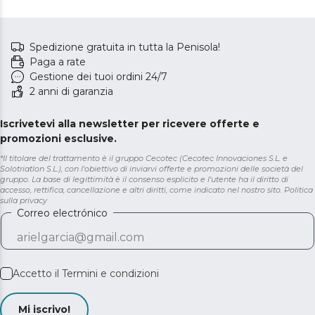
Spedizione gratuita in tutta la Penisola!
Paga a rate
Gestione dei tuoi ordini 24/7
2 anni di garanzia
Iscrivetevi alla newsletter per ricevere offerte e
promozioni esclusive.
*Il titolare del trattamento è il gruppo Cecotec (Cecotec Innovaciones S.L. e
Solotriatlon S.L.), con l'obiettivo di inviarvi offerte e promozioni delle società del
gruppo. La base di legittimità è il consenso esplicito e l'utente ha il diritto di
accesso, rettifica, cancellazione e altri diritti, come indicato nel nostro sito.
Politica
sulla privacy
Correo electrónico
Accetto il
Termini e condizioni
Mi iscrivo!