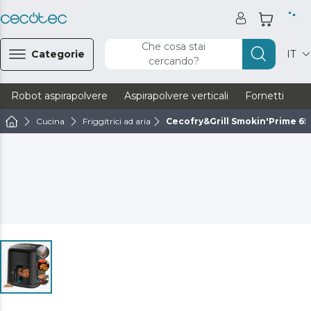
Che cosa stai
Categorie
IT
cercando?
Robot aspirapolvere
Aspirapolvere verticali
Fornetti
Ve
Cucina
Friggitrici ad aria
Cecofry&Grill Smokin'Prime 6