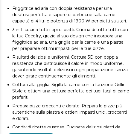
Friggitrice ad aria con doppia resistenza per una
doratura perfetta e sapore di barbecue sulla carne,
capacità di 4 litri e potenza di 1900 W per piatti salutari.
3 in 1: cucina tutti i tipi di piatti. Cucina di tutto tutto con
la tua Cecofry, grazie al suo design che incorpora una
friggitrice ad aria, una griglia per la carne e una piastra
per preparare ottimi impasti per le tue pizze.
Risultati deliziosi e uniformi. Cottura 3D con doppia
resistenza che distribuisce il calore in modo uniforme,
garantendo risultati deliziosi in ogni preparazione, senza
dover girare continuamente gli alimenti.
Cottura alla griglia. Sigilla la carne con la funzione Grillin
Style e ottieni una cottura perfetta dei tuoi tagli di carne
preferiti.
Prepara pizze croccanti e dorate. Prepara le pizze più
autentiche sulla piastra e ottieni impasti unici, croccanti
e dorati.
Condividi ricette gustose. Cucinate deliziosi piatti da
condividere o godetevi le preparazioni individuali grazie