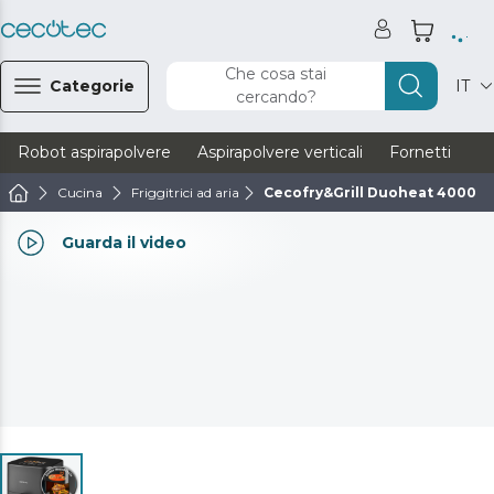
Che cosa stai
Categorie
IT
cercando?
Robot aspirapolvere
Aspirapolvere verticali
Fornetti
Ve
Cucina
Friggitrici ad aria
Cecofry&Grill Duoheat 4000
Guarda il video