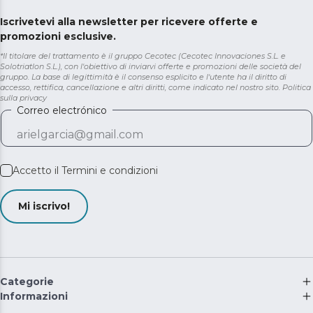
Iscrivetevi alla newsletter per ricevere offerte e
promozioni esclusive.
*Il titolare del trattamento è il gruppo Cecotec (Cecotec Innovaciones S.L. e
Solotriatlon S.L.), con l'obiettivo di inviarvi offerte e promozioni delle società del
gruppo. La base di legittimità è il consenso esplicito e l'utente ha il diritto di
accesso, rettifica, cancellazione e altri diritti, come indicato nel nostro sito.
Politica
sulla privacy
Correo electrónico
Accetto il
Termini e condizioni
Mi iscrivo!
Categorie
Informazioni