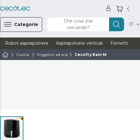
Che cosa stai
Categorie
IT
cercando?
Robot aspirapolvere
Aspirapolvere verticali
Fornetti
Ve
Cucina
Friggitrici ad aria
Cecofry Rain M