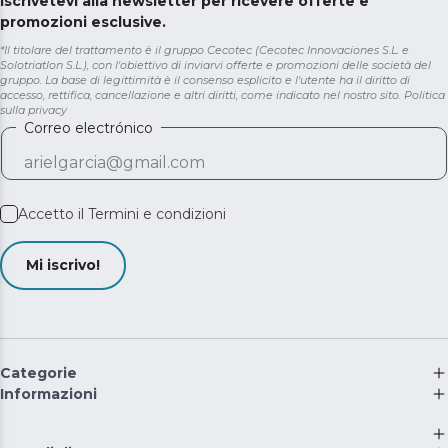
Iscrivetevi alla newsletter per ricevere offerte e
promozioni esclusive.
*Il titolare del trattamento è il gruppo Cecotec (Cecotec Innovaciones S.L. e
Solotriatlon S.L.), con l'obiettivo di inviarvi offerte e promozioni delle società del
gruppo. La base di legittimità è il consenso esplicito e l'utente ha il diritto di
accesso, rettifica, cancellazione e altri diritti, come indicato nel nostro sito.
Politica
sulla privacy
Correo electrónico
Accetto il
Termini e condizioni
Mi iscrivo!
Categorie
Informazioni