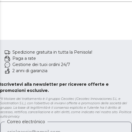
Spedizione gratuita in tutta la Penisola!
Paga a rate
Gestione dei tuoi ordini 24/7
2 anni di garanzia
Iscrivetevi alla newsletter per ricevere offerte e
promozioni esclusive.
*Il titolare del trattamento è il gruppo Cecotec (Cecotec Innovaciones S.L. e
Solotriatlon S.L.), con l'obiettivo di inviarvi offerte e promozioni delle società del
gruppo. La base di legittimità è il consenso esplicito e l'utente ha il diritto di
accesso, rettifica, cancellazione e altri diritti, come indicato nel nostro sito.
Politica
sulla privacy
Correo electrónico