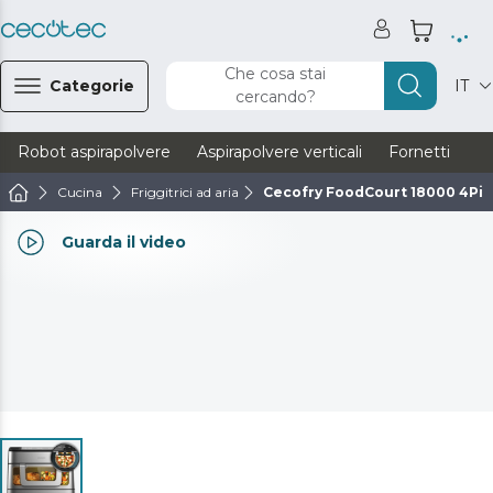
Che cosa stai
Categorie
IT
cercando?
Robot aspirapolvere
Aspirapolvere verticali
Fornetti
Ve
Cucina
Friggitrici ad aria
Cecofry FoodCourt 18000 4Pi
Guarda il video