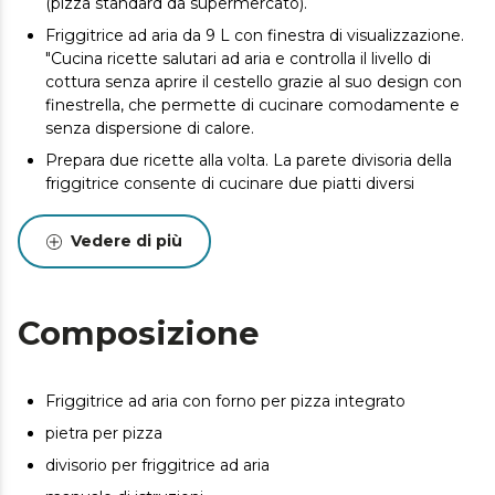
(pizza standard da supermercato).
Friggitrice ad aria da 9 L con finestra di visualizzazione.
"Cucina ricette salutari ad aria e controlla il livello di
cottura senza aprire il cestello grazie al suo design con
finestrella, che permette di cucinare comodamente e
senza dispersione di calore.
Prepara due ricette alla volta. La parete divisoria della
friggitrice consente di cucinare due piatti diversi
contemporaneamente, offrendo versatilità senza
perdere prestazioni.
Vedere di più
Sincronizza la cottura dei cestelli della friggitrice.
Modalità Sync: consente di regolare il tempo di cottura
della friggitrice quando il suo cestello è diviso, per
Composizione
gustare entrambe le ricette appena cucinate.
Cottra uniforme, ricette perfette. Forno DuoHeat:
doppio elemento riscaldante per una cottura uniforme
Friggitrice ad aria con forno per pizza integrato
e perfetta.
pietra per pizza
Pizze fatte in casa perfette. Pizza Stone: consente di
cucinare come un vero pizzaiolo, ottenendo una base
divisorio per friggitrice ad aria
croccante e una cottura uniforme.