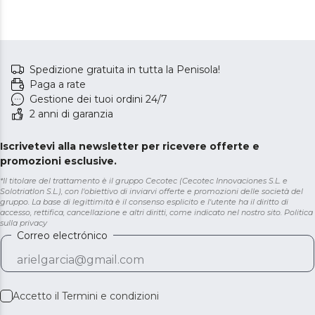
Spedizione gratuita in tutta la Penisola!
Paga a rate
Gestione dei tuoi ordini 24/7
2 anni di garanzia
Iscrivetevi alla newsletter per ricevere offerte e
promozioni esclusive.
*Il titolare del trattamento è il gruppo Cecotec (Cecotec Innovaciones S.L. e
Solotriatlon S.L.), con l'obiettivo di inviarvi offerte e promozioni delle società del
gruppo. La base di legittimità è il consenso esplicito e l'utente ha il diritto di
accesso, rettifica, cancellazione e altri diritti, come indicato nel nostro sito.
Politica
sulla privacy
Correo electrónico
Accetto il
Termini e condizioni