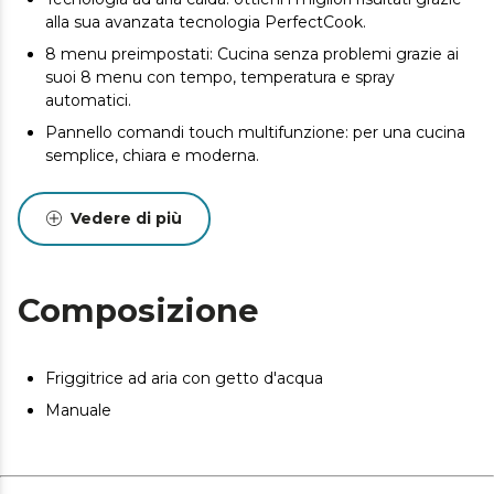
alla sua avanzata tecnologia PerfectCook.
8 menu preimpostati: Cucina senza problemi grazie ai
suoi 8 menu con tempo, temperatura e spray
automatici.
Pannello comandi touch multifunzione: per una cucina
semplice, chiara e moderna.
Temperatura regolabile: regola i livelli della friggitrice da
80ºC a 200ºC e cucina ogni ricetta a tuo piacimento.
Vedere di più
Composizione
Friggitrice ad aria con getto d'acqua
Manuale