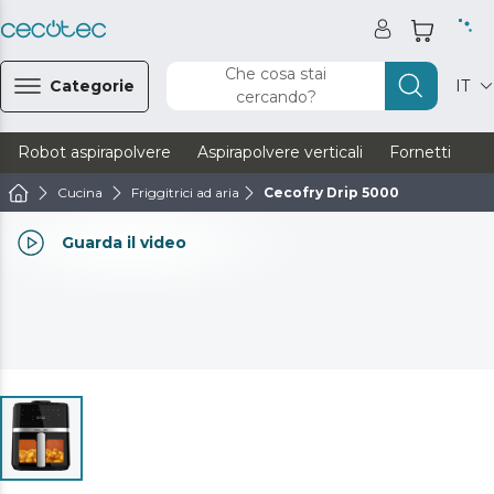
Che cosa stai
Categorie
IT
cercando?
Robot aspirapolvere
Aspirapolvere verticali
Fornetti
Ve
Cucina
Friggitrici ad aria
Cecofry Drip 5000
Guarda il video