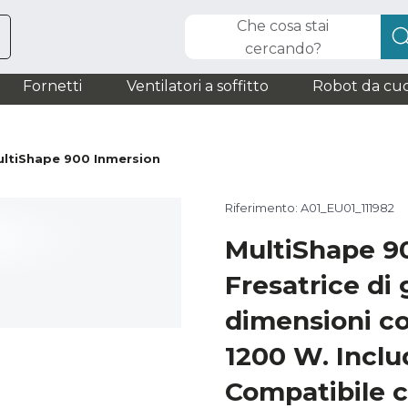
Che cosa stai
cercando?
Fornetti
Ventilatori a soffitto
Robot da cuc
ultiShape 900 Inmersion
Riferimento: A01_EU01_111982
MultiShape 9
Fresatrice di 
dimensioni co
1200 W. Inclu
Compatibile c