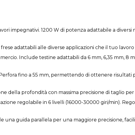
avori impegnativi. 1200 W di potenza adattabile a diversi m
5 frese adattabili alle diverse applicazioni che il tuo lavoro
ommercio. Include testine adattabili da 6 mm, 6,35 mm, 8 
 Perfora fino a 55 mm, permettendo di ottenere risultati pi
ne della profondità con massima precisione di taglio per ris
otazione regolabile in 6 livelli (16000-30000 giri/min). Rego
lude una guida parallela per una maggiore precisione, facil