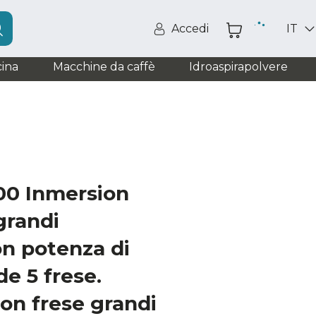
Accedi
IT
ina
Macchine da caffè
Idroaspirapolvere
00 Inmersion
grandi
n potenza di
de 5 frese.
on frese grandi