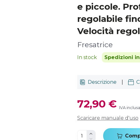
e piccole. Pro
regolabile fi
Velocità regol
Fresatrice
In stock
Spedizioni i
Descrizione
|
C
72,90 €
IVA inclus
Scaricare manuale d'uso
Comp