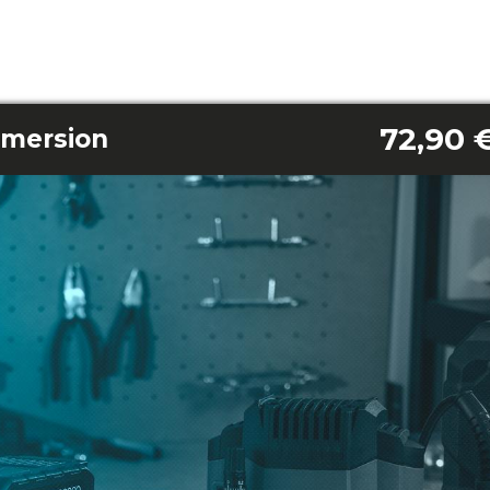
72,90 
nmersion