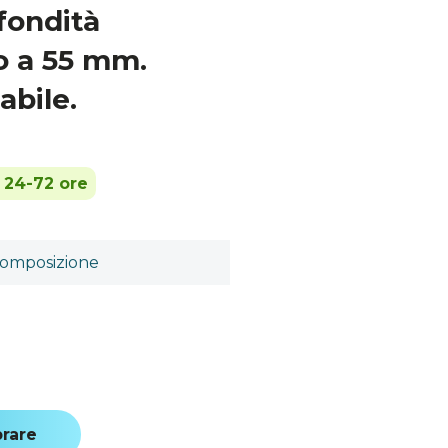
fondità
no a 55 mm.
abile.
n 24-72 ore
omposizione
a
rare