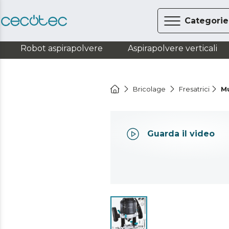
Categorie
Robot aspirapolvere
Aspirapolvere verticali
Bricolage
Fresatrici
M
Guarda il video