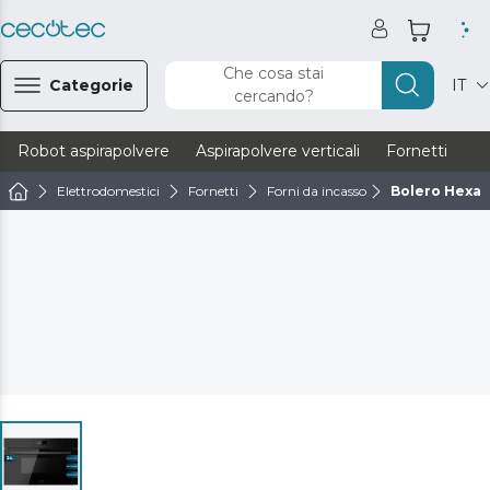
Che cosa stai
Categorie
IT
cercando?
Robot aspirapolvere
Aspirapolvere verticali
Fornetti
Ve
Elettrodomestici
Fornetti
Forni da incasso
Bolero Hexa