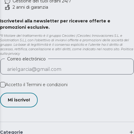
Gestione dei tuoi ordini 24/7
2 anni di garanzia
Iscrivetevi alla newsletter per ricevere offerte e
promozioni esclusive.
*Il titolare del trattamento è il gruppo Cecotec (Cecotec Innovaciones S.L. e
Solotriatlon S.L.), con l'obiettivo di inviarvi offerte e promozioni delle società del
gruppo. La base di legittimità è il consenso esplicito e l'utente ha il diritto di
accesso, rettifica, cancellazione e altri diritti, come indicato nel nostro sito.
Politica
sulla privacy
Correo electrónico
Accetto il
Termini e condizioni
Mi iscrivo!
Categorie