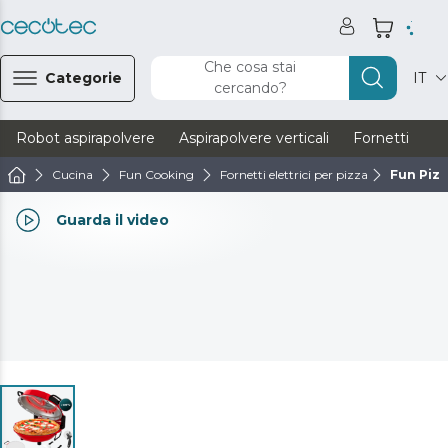
Che cosa stai
Categorie
IT
cercando?
Robot aspirapolvere
Aspirapolvere verticali
Fornetti
Ve
Cucina
Fun Cooking
Fornetti elettrici per pizza
Fun Piz
Guarda il video