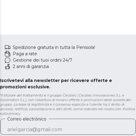
Spedizione gratuita in tutta la Penisola!
Paga a rate
Gestione dei tuoi ordini 24/7
2 anni di garanzia
Iscrivetevi alla newsletter per ricevere offerte e
promozioni esclusive.
*Il titolare del trattamento è il gruppo Cecotec (Cecotec Innovaciones S.L. e
Solotriatlon S.L.), con l'obiettivo di inviarvi offerte e promozioni delle società del
gruppo. La base di legittimità è il consenso esplicito e l'utente ha il diritto di
accesso, rettifica, cancellazione e altri diritti, come indicato nel nostro sito.
Politica
sulla privacy
Correo electrónico