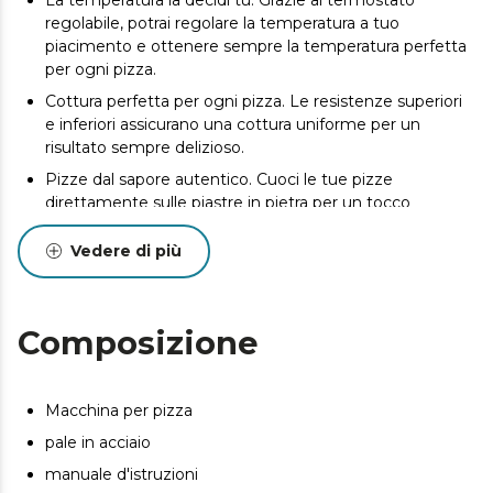
regolabile, potrai regolare la temperatura a tuo
piacimento e ottenere sempre la temperatura perfetta
per ogni pizza.
Cottura perfetta per ogni pizza. Le resistenze superiori
e inferiori assicurano una cottura uniforme per un
risultato sempre delizioso.
Pizze dal sapore autentico. Cuoci le tue pizze
direttamente sulle piastre in pietra per un tocco
croccante e tradizionale.
Vedere di più
Ti avvisa quando è in uso. La spia di accensione
consente di sapere quando il forno è in funzione.
Sicurezza in ogni preparazione. È dotato di un manico
Composizione
freddo al tatto per evitare scottature durante la
preparazione.
Tieni sotto controllo il suo interno. Grazie alla finestra di
Macchina per pizza
visualizzazione, puoi tenere d'occhio in ogni momento
la cottura delle pizze e delle tue ricette.
pale in acciaio
manuale d'istruzioni