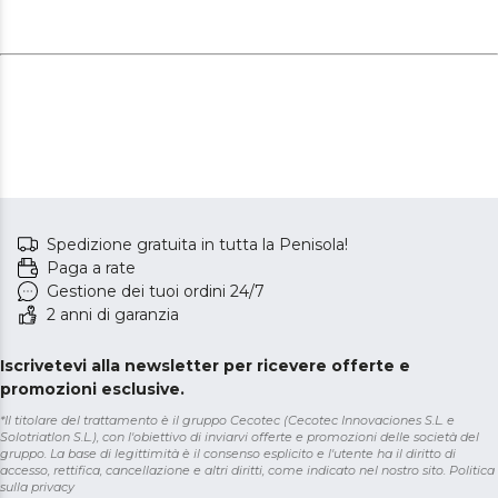
Spedizione gratuita in tutta la Penisola!
Paga a rate
Gestione dei tuoi ordini 24/7
2 anni di garanzia
Iscrivetevi alla newsletter per ricevere offerte e
promozioni esclusive.
*Il titolare del trattamento è il gruppo Cecotec (Cecotec Innovaciones S.L. e
Solotriatlon S.L.), con l'obiettivo di inviarvi offerte e promozioni delle società del
gruppo. La base di legittimità è il consenso esplicito e l'utente ha il diritto di
accesso, rettifica, cancellazione e altri diritti, come indicato nel nostro sito.
Politica
sulla privacy