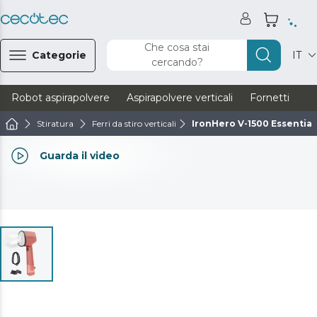
Che cosa stai
Categorie
IT
cercando?
Robot aspirapolvere
Aspirapolvere verticali
Fornetti
Ve
Stiratura
Ferri da stiro verticali
IronHero V-1500 Essential
Guarda il video