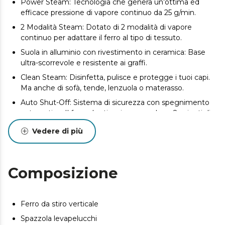
Power Steam: Tecnologia che genera un’ottima ed
efficace pressione di vapore continuo da 25 g/min.
2 Modalità Steam: Dotato di 2 modalità di vapore
continuo per adattare il ferro al tipo di tessuto.
Suola in alluminio con rivestimento in ceramica: Base
ultra-scorrevole e resistente ai graffi.
Clean Steam: Disinfetta, pulisce e protegge i tuoi capi.
Ma anche di sofà, tende, lenzuola o materasso.
Auto Shut-Off: Sistema di sicurezza con spegnimento
automatico. Il ferro da stiro si spegne dopo 8 minuti di
inattività.
Vedere di più
Fast Steam: Riscaldamento rapido, ferro da stiro pronto
in 30 secondi.
Clean Brush: Include una spazzola levapelucchi per far sì
Composizione
che i tuoi capi siano pronti in una passata.
Ferro da stiro verticale
Spazzola levapelucchi