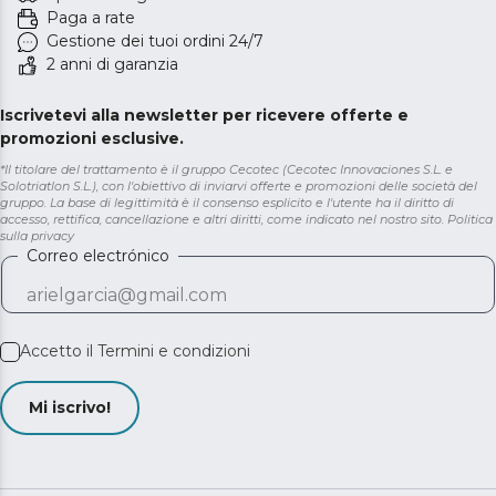
Paga a rate
Gestione dei tuoi ordini 24/7
2 anni di garanzia
Iscrivetevi alla newsletter per ricevere offerte e
promozioni esclusive.
*Il titolare del trattamento è il gruppo Cecotec (Cecotec Innovaciones S.L. e
Solotriatlon S.L.), con l'obiettivo di inviarvi offerte e promozioni delle società del
gruppo. La base di legittimità è il consenso esplicito e l'utente ha il diritto di
accesso, rettifica, cancellazione e altri diritti, come indicato nel nostro sito.
Politica
sulla privacy
Correo electrónico
Accetto il
Termini e condizioni
Mi iscrivo!