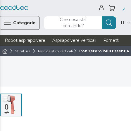
Che cosa stai
Categorie
IT
cercando?
Robot aspirapolvere
Aspirapolvere verticali
Fornetti
Ve
Stiratura
Ferri da stiro verticali
IronHero V-1500 Essential