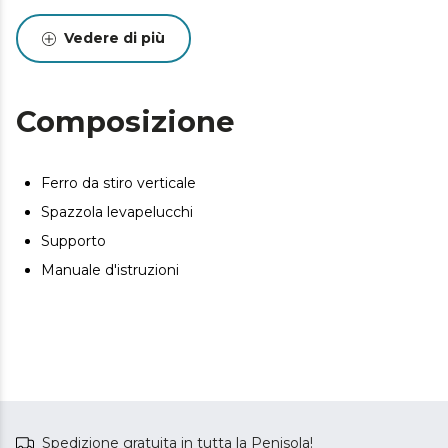
capi siano pronti in una passata e un supporto per
appoggiare il ferro durante luso. Clean Brush.
Vedere di più
Composizione
Ferro da stiro verticale
Spazzola levapelucchi
Supporto
Manuale d'istruzioni
Spedizione gratuita in tutta la Penisola!