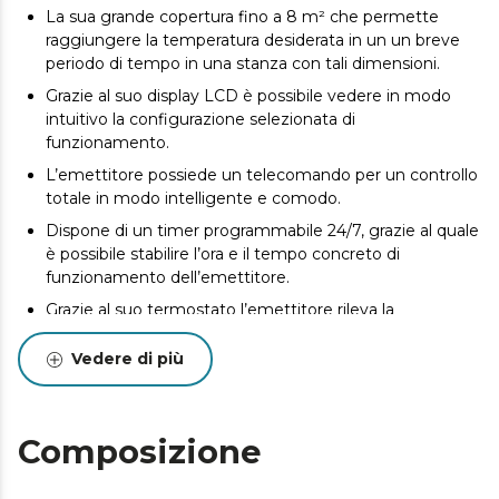
La sua grande copertura fino a 8 m² che permette
raggiungere la temperatura desiderata in un un breve
periodo di tempo in una stanza con tali dimensioni.
Grazie al suo display LCD è possibile vedere in modo
intuitivo la configurazione selezionata di
funzionamento.
L’emettitore possiede un telecomando per un controllo
totale in modo intelligente e comodo.
Dispone di un timer programmabile 24/7, grazie al quale
è possibile stabilire l’ora e il tempo concreto di
funzionamento dell’emettitore.
Grazie al suo termostato l’emettitore rileva la
temperatura attuale della stanza e consente di
selezionare la temperatura desiderata da 5 ºC a 35 ºC.
Vedere di più
Perfettamente adattabile, infatti può essere ubicato in
modo fisso alla parete o grazie agli appoggi per
trasportarlo per tutta la casa.
Composizione
Possiede 2 sistemi di sicurezza, contro il
surriscaldamento (protegge la tua casa) e di sicurezza