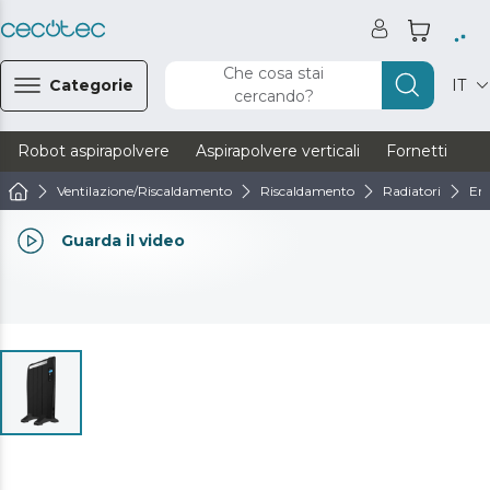
Che cosa stai
Categorie
IT
cercando?
Robot aspirapolvere
Aspirapolvere verticali
Fornetti
Ve
Ventilazione/Riscaldamento
Riscaldamento
Radiatori
Eme
Guarda il video