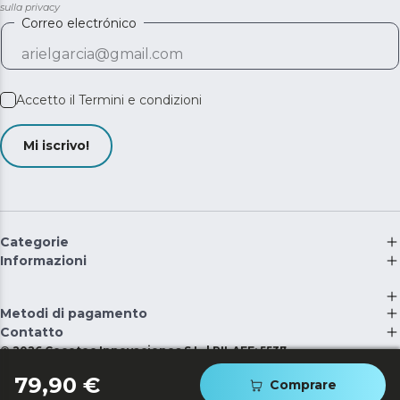
sulla privacy
Correo electrónico
Accetto il
Termini e condizioni
Mi iscrivo!
Categorie
Informazioni
Metodi di pagamento
Contatto
©
2026
Cecotec Innovaciones S.L. | RII-AEE: 5537
79,90 €
Comprare