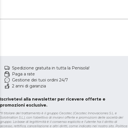
Spedizione gratuita in tutta la Penisola!
Paga a rate
Gestione dei tuoi ordini 24/7
2 anni di garanzia
Iscrivetevi alla newsletter per ricevere offerte e
promozioni esclusive.
*Il titolare del trattamento è il gruppo Cecotec (Cecotec Innovaciones S.L. e
Solotriatlon S.L.), con l'obiettivo di inviarvi offerte e promozioni delle società del
gruppo. La base di legittimità è il consenso esplicito e l'utente ha il diritto di
accesso, rettifica, cancellazione e altri diritti, come indicato nel nostro sito.
Politica