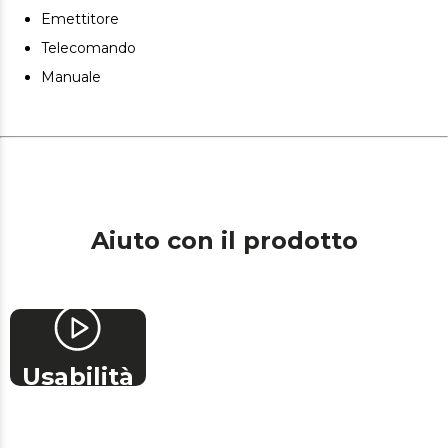
per bambini (evita il cambio di configurazione).
Emettitore
Telecomando
Manuale
Aiuto con il prodotto
Usabilità