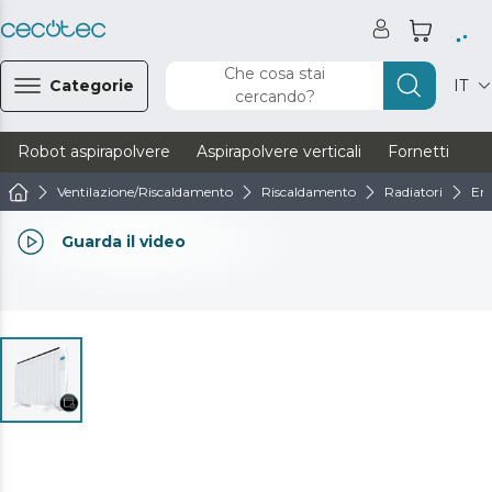
Che cosa stai
Categorie
IT
cercando?
Robot aspirapolvere
Aspirapolvere verticali
Fornetti
Ve
Ventilazione/Riscaldamento
Riscaldamento
Radiatori
Eme
Guarda il video