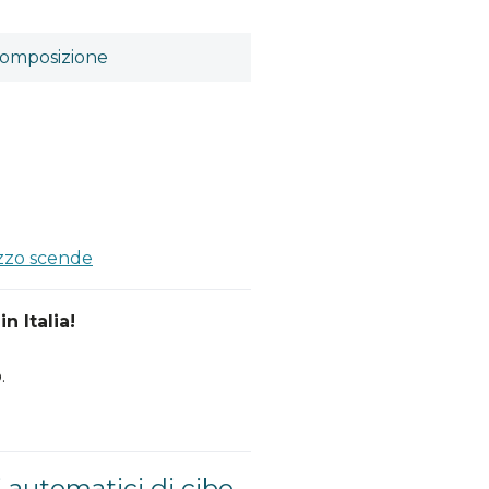
omposizione
a
ezzo scende
n Italia!
.
i automatici di cibo