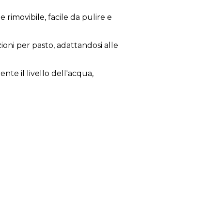
e rimovibile, facile da pulire e
ioni per pasto, adattandosi alle
nte il livello dell'acqua,
oni. Inoltre, il suo innovativo
n perfette condizioni.
i domestici di aprire il
enziosa della fontanella.