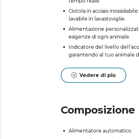
tempo reale.
Ciotola in acciaio inossidabile
lavabile in lavastoviglie.
Alimentazione personalizzata:
esigenze di ogni animale.
Indicatore del livello dell'ac
garantendo al tuo animale 
Offri al tuo animale domestico
sistema di circolazione gara
Vedere di più
Sistema di chiusura di sicure
coperchio della mangiatoia.
Silenzioso: prenditi cura del
Composizione
Alimentatore automatico