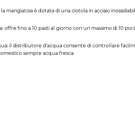
: la mangiatoia è dotata di una ciotola in acciaio inossidabil
 offre fino a 10 pasti al giorno con un massimo di 10 porz
qua: il distributore d'acqua consente di controllare facilme
domestico sempre acqua fresca.
 acqua di alta qualità grazie al suo filtro ad alte prestazi
ntisce che l'acqua del tuo animale domestico sia sempre i
zza: mantiene il cibo fresco e sicuro impedendo agli animal
 silenzio in casa tua grazie alla pompa dell'acqua super sil