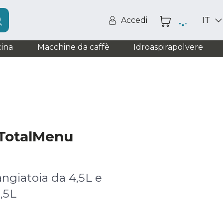
Accedi
IT
ina
Macchine da caffè
Idroaspirapolvere
TotalMenu
ngiatoia da 4,5L e
,5L