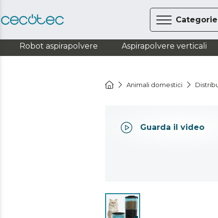
Categorie
Robot aspirapolvere
Aspirapolvere verticali
Animali domestici
Distrib
Guarda il video