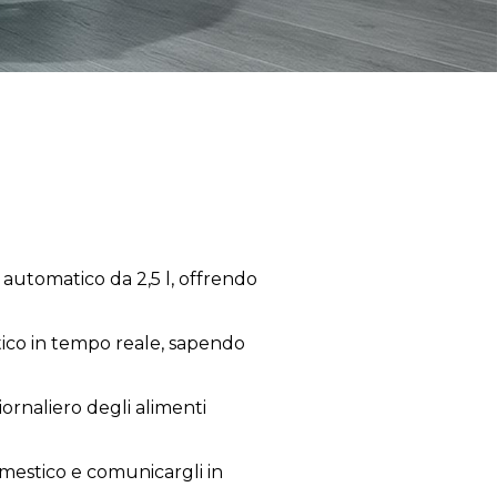
automatico da 2,5 l, offrendo
tico in tempo reale, sapendo
iornaliero degli alimenti
omestico e comunicargli in