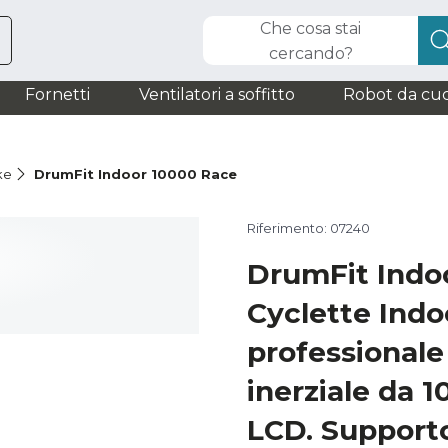
Che cosa stai
cercando?
Fornetti
Ventilatori a soffitto
Robot da cuc
ke
DrumFit Indoor 10000 Race
Riferimento: 07240
DrumFit Indo
Cyclette Indo
professionale
inerziale da 1
LCD. Supporto 