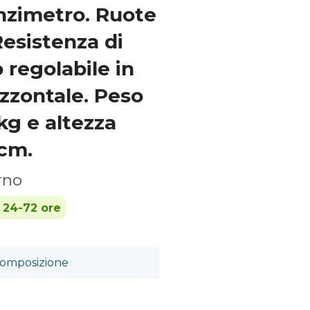
nzimetro. Ruote
Resistenza di
o regolabile in
izzontale. Peso
g e altezza
cm.
rno
n 24-72 ore
omposizione