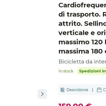
Cardiofreque
di trasporto. 
attrito. Sellin
verticale e or
massimo 120 k
massima 180 
Bicicletta da inte
In stock
Spedizioni i
Descrizione
|
C