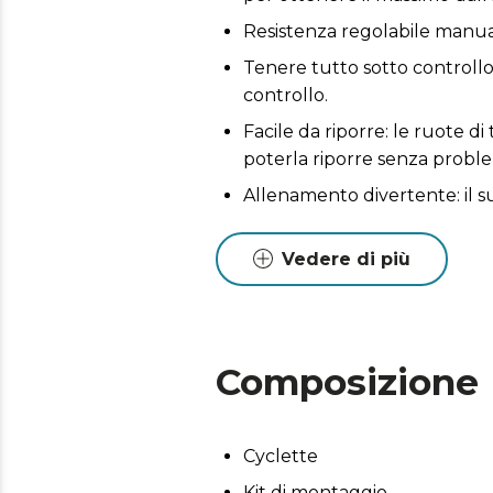
Resistenza regolabile manualme
Tenere tutto sotto controllo
controllo.
Facile da riporre: le ruote d
poterla riporre senza proble
Allenamento divertente: il su
allenamento.
Il peso massimo dell'utente è
Vedere di più
Dimensioni del prodotto 98 x
Composizione
Cyclette
Kit di montaggio