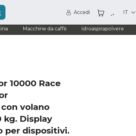
Accedi
IT
ina
Macchine da caffè
Idroaspirapolvere
or 10000 Race
or
 con volano
0 kg. Display
per dispositivi.