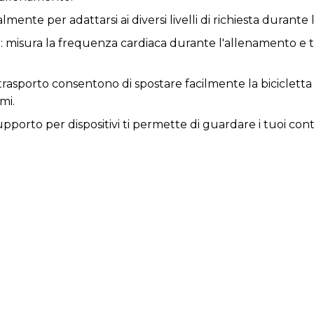
nte per adattarsi ai diversi livelli di richiesta durante l'
: misura la frequenza cardiaca durante l'allenamento e t
i trasporto consentono di spostare facilmente la biciclett
mi.
pporto per dispositivi ti permette di guardare i tuoi con
 di 120 kg e l'altezza massima consigliata è di 180 cm.
 115 x 54 cm