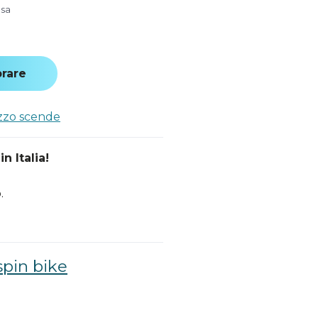
usa
rare
ezzo scende
n Italia!
.
spin bike