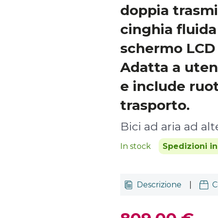
doppia trasmi
cinghia fluida
schermo LCD e
Adatta a utent
e include ruot
trasporto.
Bici ad aria ad al
In stock
Spedizioni i
Descrizione
|
C