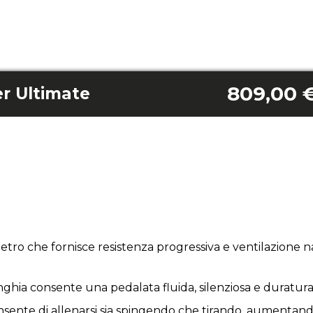
809,00 
r Ultimate
tro che fornisce resistenza progressiva e ventilazione 
inghia consente una pedalata fluida, silenziosa e duratur
nsente di allenarsi sia spingendo che tirando, aumentando