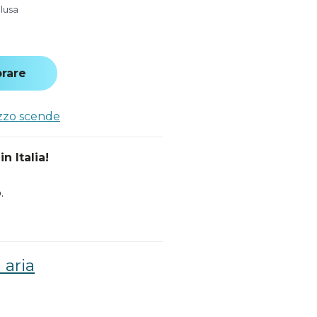
clusa
rare
ezzo scende
n Italia!
.
 aria