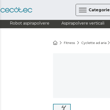
Categorie
Robot aspirapolvere
Aspirapolvere verticali
Fitness
Cyclette ad aria