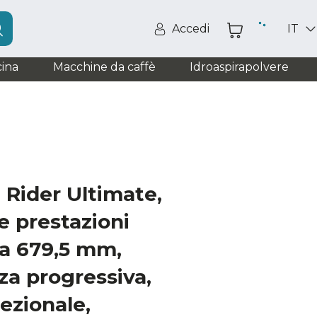
Accedi
IT
ina
Macchine da caffè
Idroaspirapolvere
Rider Ultimate,
te prestazioni
da 679,5 mm,
za progressiva,
ezionale,