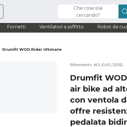
Che cosa stai
cercando?
Fornetti
Ventilatori a soffitto
Robot da cuc
Drumfit WOD Rider Ultimate
Riferimento: A01_EU01_122512
Drumfit WOD 
air bike ad al
con ventola 
offre resisten
pedalata bidir