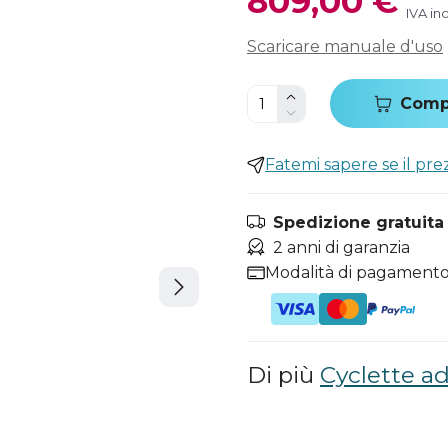
809,00 €
IVA in
Scaricare manuale d'uso
Comp
Fatemi sapere se il pr
Spedizione gratuita i
2 anni di garanzia
Modalità di pagamento
Di più
Cyclette ad